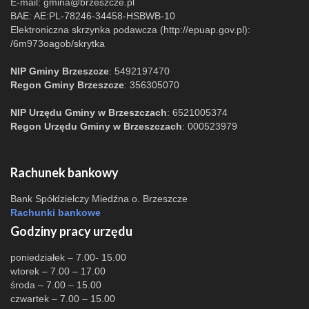
E-mail:
gmina@brzeszcze.pl
BAE: AE:PL-78246-34458-HSBWB-10
Elektroniczna skrzynka podawcza (http://epuap.gov.pl):
/6m973oagob/skrytka
NIP Gminy Brzeszcze
: 5492197470
Regon Gminy Brzeszcze
: 356305070
NIP Urzędu Gminy w Brzeszczach
: 6521005374
Regon Urzędu Gminy w Brzeszczach
: 000523979
Rachunek bankowy
Bank Spółdzielczy Miedźna o. Brzeszcze
Rachunki bankowe
Godziny pracy urzędu
poniedziałek – 7.00- 15.00
wtorek – 7.00 – 17.00
środa – 7.00 – 15.00
czwartek – 7.00 – 15.00