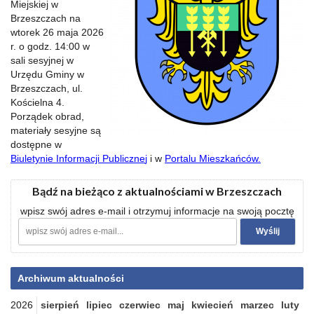
Miejskiej w
Brzeszczach na
wtorek 26 maja 2026
r. o godz. 14:00 w
sali sesyjnej w
Urzędu Gminy w
Brzeszczach, ul.
Kościelna 4.
Porządek obrad,
materiały sesyjne są
dostępne w
Biuletynie Informacji Publiczne
j
i w
Portalu Mieszkańców
.
Bądź na bieżąco z aktualnościami w Brzeszczach
wpisz swój adres e-mail i otrzymuj informacje na swoją pocztę
Archiwum aktualności
2026
sierpień
lipiec
czerwiec
maj
kwiecień
marzec
luty