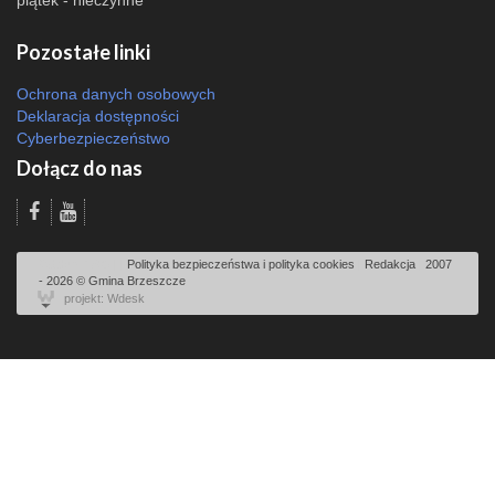
Pozostałe linki
Ochrona danych osobowych
Deklaracja dostępności
Cyberbezpieczeństwo
Dołącz do nas
Odsłon: 1803 | |
Polityka bezpieczeństwa i polityka cookies
|
Redakcja
|
2007
- 2026 © Gmina Brzeszcze
projekt: Wdesk