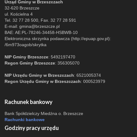
Urząd Gminy w Brzeszczach
32-620 Brzeszcze
ul. Kościelna 4
Tel. 32 77 28 500, Fax. 32 77 28 591
E-mail:
gmina@brzeszcze.pl
BAE: AE:PL-78246-34458-HSBWB-10
Elektroniczna skrzynka podawcza (http://epuap.gov.pl):
/6m973oagob/skrytka
NIP Gminy Brzeszcze
: 5492197470
Regon Gminy Brzeszcze
: 356305070
NIP Urzędu Gminy w Brzeszczach
: 6521005374
Regon Urzędu Gminy w Brzeszczach
: 000523979
Rachunek bankowy
Bank Spółdzielczy Miedźna o. Brzeszcze
Rachunki bankowe
Godziny pracy urzędu