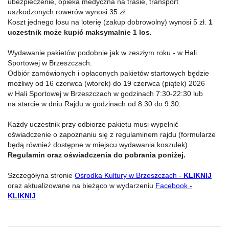
ubezpieczenie, opieka medyczna na trasie, transport
uszkodzonych rowerów wynosi 35 zł.
Koszt jednego losu na loterię (zakup dobrowolny) wynosi 5 zł.
1
uczestnik może kupić maksymalnie 1 los.
Wydawanie pakietów podobnie jak w zeszłym roku - w Hali
Sportowej w Brzeszczach.
Odbiór zamówionych i opłaconych pakietów startowych będzie
możliwy od 16 czerwca (wtorek) do 19 czerwca (piątek) 2026
w Hali Sportowej w Brzeszczach w godzinach 7:30-22:30 lub
na starcie w dniu Rajdu w godzinach od 8:30 do 9:30.
Każdy uczestnik przy odbiorze pakietu musi wypełnić
oświadczenie o zapoznaniu się z regulaminem rajdu (formularze
będą również dostępne w miejscu wydawania koszulek).
Regulamin oraz oświadczenia do pobrania poniżej.
Szczegółyna stronie
Ośrodka Kultury w Brzeszczach -
KLIKNIJ
oraz aktualizowane na bieżąco w wydarzeniu
Facebook -
KLIKNIJ