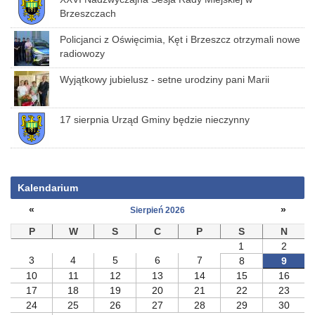
Brzeszczach
Policjanci z Oświęcimia, Kęt i Brzeszcz otrzymali nowe
radiowozy
Wyjątkowy jubielusz - setne urodziny pani Marii
17 sierpnia Urząd Gminy będzie nieczynny
Kalendarium
«
»
Sierpień 2026
P
W
S
C
P
S
N
1
2
3
4
5
6
7
8
9
10
11
12
13
14
15
16
17
18
19
20
21
22
23
24
25
26
27
28
29
30