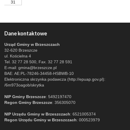
31
Dane kontaktowe
Urząd Gminy w Brzeszczach
32-620 Brzeszcze
ul. Kościelna 4
Tel. 32 77 28 500, Fax. 32 77 28 591
E-mail:
gmina@brzeszcze.pl
BAE: AE:PL-78246-34458-HSBWB-10
Elektroniczna skrzynka podawcza (http://epuap.gov.pl):
/6m973oagob/skrytka
NIP Gminy Brzeszcze
: 5492197470
Regon Gminy Brzeszcze
: 356305070
NIP Urzędu Gminy w Brzeszczach
: 6521005374
Regon Urzędu Gminy w Brzeszczach
: 000523979