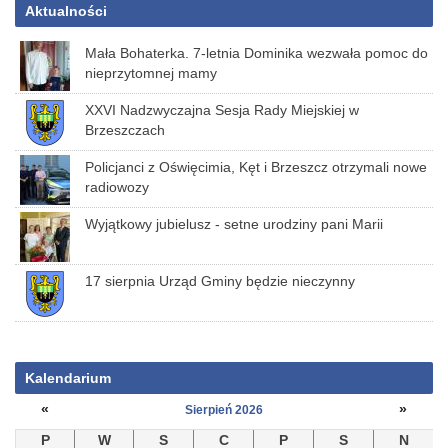
Aktualności
Mała Bohaterka. 7-letnia Dominika wezwała pomoc do
nieprzytomnej mamy
XXVI Nadzwyczajna Sesja Rady Miejskiej w
Brzeszczach
Policjanci z Oświęcimia, Kęt i Brzeszcz otrzymali nowe
radiowozy
Wyjątkowy jubielusz - setne urodziny pani Marii
17 sierpnia Urząd Gminy będzie nieczynny
Kalendarium
«
»
Sierpień 2026
P
W
S
C
P
S
N