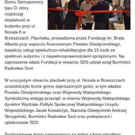
Domu Samopomocy
typu D, który
rozpoczął
dzialalność w
budynku przy ul.
Nosala 8 w
Brzeszczach.
Placówka, prowadzona przez Fundację im. Brata
Alberta przy wsparciu finansownym Powiatu Oświęcimskiego,
świadczy usługi opiekuńczo-rehabilitacyjne dla 15 osób
ze
spektrum autyzmu i z niepełnosprawnościami sprzężonymi. Na
zaproszenie władz Fundacji w otwarciu ŚDS udział wziął Burmistrz
Radosław Szot.
W uroczystym otwarciu placówki przy ul. Nosala w Brzeszczach
uczestniczyło liczne grono zaproszonych gości, w tym władze
Powiatu Oświęcimskiego oraz Wojewody Małopolskiego.
Symboliczną wstęgę przecięli: w imieniu Wojewody Małopolskiego
dyrektor Wydziału Polityki Społecznej Małopolskiego Urzędu
Wojewódzkiego Jacek Kowalczyk, Starosta Oświęcimski Andrzej
Skrzypiński, Burmistrz Radosław Szot oraz podopieczni i
opiekunowie ŚDS.
Środowiskowe domy samopomocy są jedną z form ośrodków