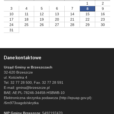
1
2
3
4
5
6
7
8
9
10
11
12
13
14
15
16
17
18
19
20
21
22
23
24
25
26
27
28
29
30
31
Dane kontaktowe
Urząd Gminy w Brzeszczach
32-620 Brzeszcze
ul. Kościelna 4
Tel. 32 77 28 500, Fax. 32 77 28 591
E-mail:
gmina@brzeszcze.pl
BAE: AE:PL-78246-34458-HSBWB-10
Elektroniczna skrzynka podawcza (http://epuap.gov.pl):
/6m973oagob/skrytka
NIP Gminy Brzeszcze
: 5492197470