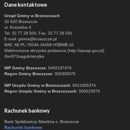
Dane kontaktowe
Urząd Gminy w Brzeszczach
32-620 Brzeszcze
ul. Kościelna 4
Tel. 32 77 28 500, Fax. 32 77 28 591
E-mail:
gmina@brzeszcze.pl
BAE: AE:PL-78246-34458-HSBWB-10
Elektroniczna skrzynka podawcza (http://epuap.gov.pl):
/6m973oagob/skrytka
NIP Gminy Brzeszcze
: 5492197470
Regon Gminy Brzeszcze
: 356305070
NIP Urzędu Gminy w Brzeszczach
: 6521005374
Regon Urzędu Gminy w Brzeszczach
: 000523979
Rachunek bankowy
Bank Spółdzielczy Miedźna o. Brzeszcze
Rachunki bankowe