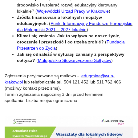
środowisko i wspierać rozwój edukacyjny kierowany
lokalnie? (
Wojewódzki Urząd Pracy w Krakowie
)
Źródła finansowania lokalnych inicjatyw
edukacyjnych.
(
Punkt Informacyjny Fundusze Europejskie
dla Małopolski 2021 – 2027 lokalnie
)
Klimat się zmienia. Jak to wpływa na nasze życie,
otoczenie i przyszłość i co trzeba zrobić?
(
Fundacja
Przestrzeń do Życia
)
Jak się odnaleźć w sytuacji zamiany z perspektywy
sołtysa?
(
Małopolskie Stowarzyszenie Sołtysów
)
Zgłoszenia przyjmowane są mailowo -
edugmina@wup-
krakow.pl
lub telefonicznie tel. 504 121 452 lub 511 762 466
(możliwy kontakt przez sms).
Termin zgłaszania najpóźniej 3 dni przed terminem
spotkania. Liczba miejsc ograniczona.