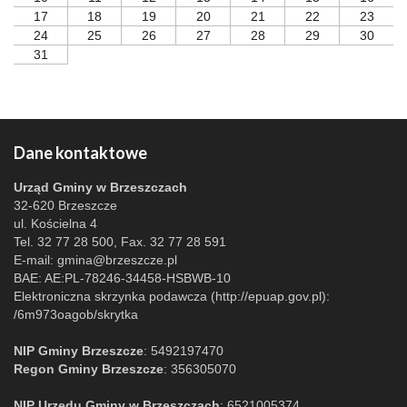
17
18
19
20
21
22
23
24
25
26
27
28
29
30
31
Dane kontaktowe
Urząd Gminy w Brzeszczach
32-620 Brzeszcze
ul. Kościelna 4
Tel. 32 77 28 500, Fax. 32 77 28 591
E-mail:
gmina@brzeszcze.pl
BAE: AE:PL-78246-34458-HSBWB-10
Elektroniczna skrzynka podawcza (http://epuap.gov.pl):
/6m973oagob/skrytka
NIP Gminy Brzeszcze
: 5492197470
Regon Gminy Brzeszcze
: 356305070
NIP Urzędu Gminy w Brzeszczach
: 6521005374