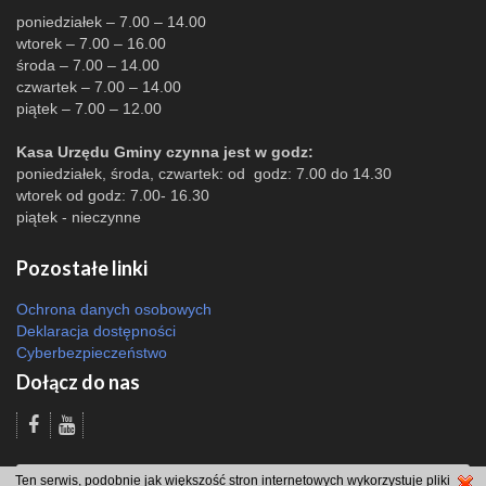
poniedziałek – 7.00 – 14.00
wtorek – 7.00 – 16.00
środa – 7.00 – 14.00
czwartek – 7.00 – 14.00
piątek – 7.00 – 12.00
Kasa Urzędu Gminy czynna jest w godz:
poniedziałek, środa, czwartek: od godz: 7.00 do 14.30
wtorek od godz: 7.00- 16.30
piątek - nieczynne
Pozostałe linki
Ochrona danych osobowych
Deklaracja dostępności
Cyberbezpieczeństwo
Dołącz do nas
Odsłon: 1396 | |
Polityka bezpieczeństwa i polityka cookies
|
Redakcja
|
2007
Ten serwis, podobnie jak większość stron internetowych wykorzystuje pliki