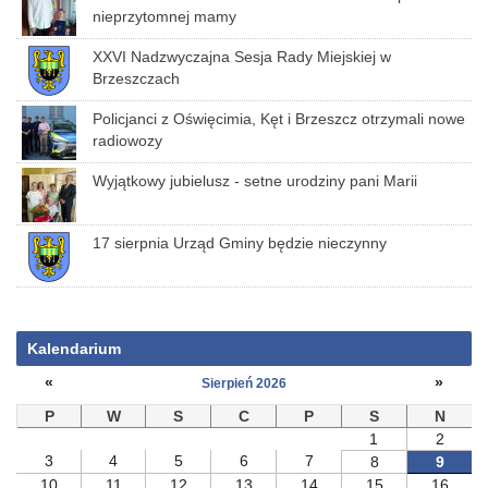
nieprzytomnej mamy
XXVI Nadzwyczajna Sesja Rady Miejskiej w
Brzeszczach
Policjanci z Oświęcimia, Kęt i Brzeszcz otrzymali nowe
radiowozy
Wyjątkowy jubielusz - setne urodziny pani Marii
17 sierpnia Urząd Gminy będzie nieczynny
Kalendarium
«
»
Sierpień 2026
P
W
S
C
P
S
N
1
2
3
4
5
6
7
8
9
10
11
12
13
14
15
16