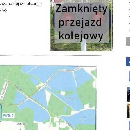
kazano objazd ulicami:
pką: