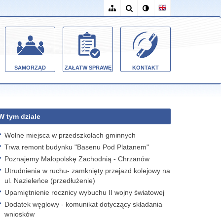
SAMORZĄD
ZAŁATW SPRAWĘ
KONTAKT
W tym dziale
Wolne miejsca w przedszkolach gminnych
Trwa remont budynku "Basenu Pod Platanem"
Poznajemy Małopolskę Zachodnią - Chrzanów
Utrudnienia w ruchu- zamknięty przejazd kolejowy na
ul. Nazieleńce (przedłużenie)
Upamiętnienie rocznicy wybuchu II wojny światowej
Dodatek węglowy - komunikat dotyczący składania
wniosków