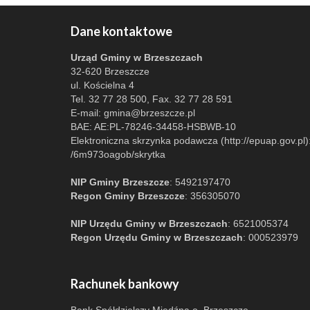
Dane kontaktowe
Urząd Gminy w Brzeszczach
32-620 Brzeszcze
ul. Kościelna 4
Tel. 32 77 28 500, Fax. 32 77 28 591
E-mail:
gmina@brzeszcze.pl
BAE: AE:PL-78246-34458-HSBWB-10
Elektroniczna skrzynka podawcza (http://epuap.gov.pl)
/6m973oagob/skrytka
NIP Gminy Brzeszcze
: 5492197470
Regon Gminy Brzeszcze
: 356305070
NIP Urzędu Gminy w Brzeszczach
: 6521005374
Regon Urzędu Gminy w Brzeszczach
: 000523979
Rachunek bankowy