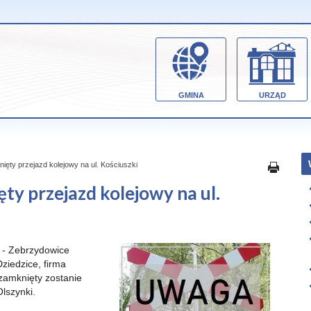
GMINA
URZĄD
ięty przejazd kolejowy na ul. Kościuszki
ty przejazd kolejowy na ul.
a - Zebrzydowice
iedzice, firma
 zamknięty zostanie
Olszynki.