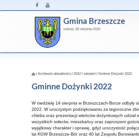
Gmina Brzeszcze
sobota, 08 sierpnia 2026
/
Archiwum aktualności
/
2022
/
sierpień
/
Gminne Dożynki 2022
Gminne Dożynki 2022
W niedzielę 14 sierpnia w Brzeszczach-Borze odbyły 
2022. W uroczystym podziękowaniu za tegoroczne zbi
chleba oraz prezentacji wieńców dożynkowych udział wz
wszystkich sołectw, mieszkańcy oraz zaproszeni gości
wyjątkowy charakter i oprawę, gdyż uroczystość połąc
lat KGW Brzeszcze-Bór oraz 40 lat Zespołu Borowianki