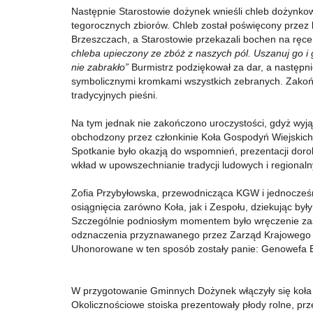
Następnie Starostowie dożynek wnieśli chleb dożynkow
tegorocznych zbiorów. Chleb został poświęcony przez 
Brzeszczach, a Starostowie przekazali bochen na ręce
chleba upieczony ze zbóż z naszych pól. Uszanuj go i g
nie zabrakło”
Burmistrz podziękował za dar, a następn
symbolicznymi kromkami wszystkich zebranych. Zako
tradycyjnych pieśni.
Na tym jednak nie zakończono uroczystości, gdyż wyją
obchodzony przez członkinie Koła Gospodyń Wiejskich z
Spotkanie było okazją do wspomnień, prezentacji doro
wkład w upowszechnianie tradycji ludowych i regionaln
Zofia Przybyłowska, przewodnicząca KGW i jednocześnie
osiągnięcia zarówno Koła, jak i Zespołu, dziekując by
Szczególnie podniosłym momentem było wręczenie za
odznaczenia przyznawanego przez Zarząd Krajowego Zw
Uhonorowane w ten sposób zostały panie: Genowefa Bu
W przygotowanie Gminnych Dożynek włączyły się koła g
Okolicznościowe stoiska prezentowały płody rolne, pr