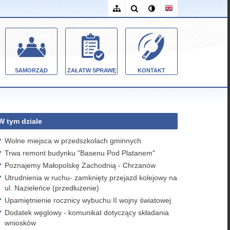
SAMORZĄD
ZAŁATW SPRAWĘ
KONTAKT
W tym dziale
Wolne miejsca w przedszkolach gminnych
Trwa remont budynku "Basenu Pod Platanem"
Poznajemy Małopolskę Zachodnią - Chrzanów
Utrudnienia w ruchu- zamknięty przejazd kolejowy na
ul. Nazieleńce (przedłużenie)
Upamiętnienie rocznicy wybuchu II wojny światowej
Dodatek węglowy - komunikat dotyczący składania
wniosków