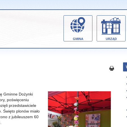
GMINA
URZĄD
się Gminne Dożynki
ory, poświęceniu
ięli przedstawiciele
e. Święto plonów miało
zono z jubileuszem 60
.