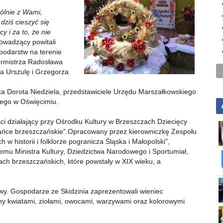
pólnie z Wami,
dziś cieszyć się
 i za to, że nie
owadzący powitali
podarstw na terenie
rmistrza Radosława
a Urszulę i Grzegorza
nka Dorota Niedziela, przedstawiciele Urzędu Marszałkowskiego
ego w Oświęcimiu.
ści działający przy Ośrodku Kultury w Brzeszczach Dziecięcy
 "Tańce brzeszczańskie".Opracowany przez kierowniczkę Zespołu
 w historii i folklorze pogranicza Śląska i Małopolski",
mu Ministra Kultury, Dziedzictwa Narodowego i Sportumiał,
ach brzeszczańskich, które powstały w XIX wieku, a
wy. Gospodarze ze Skidzinia zaprezentowali wieniec
y kwiatami, ziołami, owocami, warzywami oraz kolorowymi