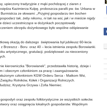
y, upieczony tradycyjnie z mąki pochdzącej z ziaren z
księdza Kazimierza Kulpę, proboszcza parafii pw. św. Urbana w
 Burmistrza ze słowami:
„Przyjmij gospodarzu ten bochen
ospodarz tak, żeby nikomu, ni tak na wsi, jak i w mieście nigdy
ie dzieci uczestniczące w dożynkach poczęstowały
ńczeniem obrzędu dożynkowego było wspólne odśpiewanie
tkową okazją do dalszego świętowania był jubileusz 60-lecia
 Brzeszcz - Boru oraz 40 – lecia istnienia zespołu Borowianki.
bku artystycznego, gratulacji, podziękowań za nieoceniony
ych.
 kierowniczka "Borowianek", przedstawiła historię, dzieje i
łym i obecnym członkiniom za pracę i zaangażowanie.
służonym członkiniom KGW Orderu Serca - Matkom Wsi,
iązku Rolników, Kółek i Organizacji Rolniczych.
dzisz, Krystyna Grzywa i Zofia Niemiec.
ospodyń oraz zespołu folklorystyczne ze wszystkich sołectw.
zetwory oraz osiągnięcia lokalnych gospodarstw. Wspólnym