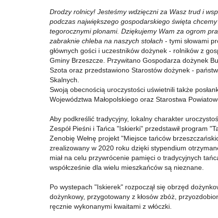
Drodzy rolnicy! Jesteśmy wdzięczni za Wasz trud i ws
podczas największego gospodarskiego święta chcemy 
tegorocznymi plonami. Dziękujemy Wam za ogrom pracy
zabraknie chleba na naszych stołach
- tymi słowami pr
głównych gości i uczestników dożynek - rolników z gos
Gminy Brzeszcze. Przywitano Gospodarza dożynek Bu
Szota oraz przedstawiono Starostów dożynek - państw
Skalnych.
Swoją obecnością uroczystości uświetnili także posła
Województwa Małopolskiego oraz Starostwa Powiatow
Aby podkreślić tradycyjny, lokalny charakter uroczysto
Zespół Pieśni i Tańca "Iskierki" przedstawił program
Zenobię Wełnę
projekt "Miejsce tańców brzeszczańskich
zrealizowany w 2020 roku dzięki stypendium otrzymane
miał na celu przywrócenie pamięci o tradycyjnych tańc
współcześnie dla wielu mieszkańców są nieznane.
Po wystepach "Iskierek" rozpoczął się obrzęd dożynko
dożynkowy, przygotowany z kłosów zbóż, przyozdobion
ręcznie wykonanymi kwaitami z włóczki.