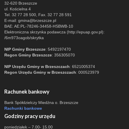
32-620 Brzeszcze
ul. Kościelna 4
Tel. 32 77 28 500, Fax. 32 77 28 591
E-mail:
gmina@brzeszcze.pl
BAE: AE:PL-78246-34458-HSBWB-10
Elektroniczna skrzynka podawcza (http://epuap.gov.pl):
/6m973oagob/skrytka
NIP Gminy Brzeszcze
: 5492197470
Regon Gminy Brzeszcze
: 356305070
NIP Urzędu Gminy w Brzeszczach
: 6521005374
Regon Urzędu Gminy w Brzeszczach
: 000523979
Rachunek bankowy
Bank Spółdzielczy Miedźna o. Brzeszcze
Rachunki bankowe
Godziny pracy urzędu
poniedziałek – 7.00- 15.00