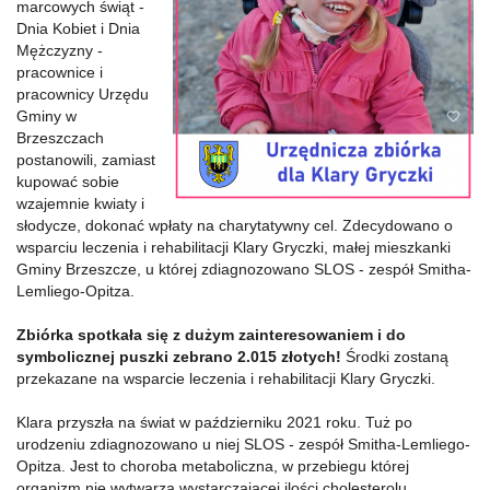
marcowych świąt -
Dnia Kobiet i Dnia
Mężczyzny -
pracownice i
pracownicy Urzędu
Gminy w
Brzeszczach
postanowili, zamiast
kupować sobie
wzajemnie kwiaty i
słodycze, dokonać wpłaty na charytatywny cel. Zdecydowano o
wsparciu leczenia i rehabilitacji Klary Gryczki, małej mieszkanki
Gminy Brzeszcze, u której zdiagnozowano SLOS - zespół Smitha-
Lemliego-Opitza.
Zbiórka spotkała się z dużym zainteresowaniem i do
symbolicznej puszki zebrano 2.015 złotych!
Środki zostaną
przekazane na wsparcie leczenia i rehabilitacji Klary Gryczki.
Klara przyszła na świat w październiku 2021 roku. Tuż po
urodzeniu zdiagnozowano u niej SLOS - zespół Smitha-Lemliego-
Opitza. Jest to choroba metaboliczna, w przebiegu której
organizm nie wytwarza wystarczającej ilości cholesterolu