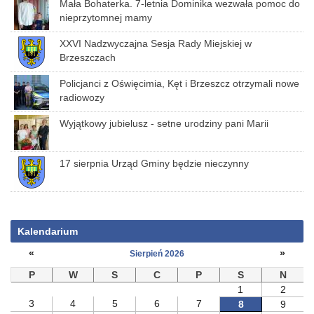
Mała Bohaterka. 7-letnia Dominika wezwała pomoc do
nieprzytomnej mamy
XXVI Nadzwyczajna Sesja Rady Miejskiej w
Brzeszczach
Policjanci z Oświęcimia, Kęt i Brzeszcz otrzymali nowe
radiowozy
Wyjątkowy jubielusz - setne urodziny pani Marii
17 sierpnia Urząd Gminy będzie nieczynny
Kalendarium
«
»
Sierpień 2026
P
W
S
C
P
S
N
1
2
3
4
5
6
7
8
9