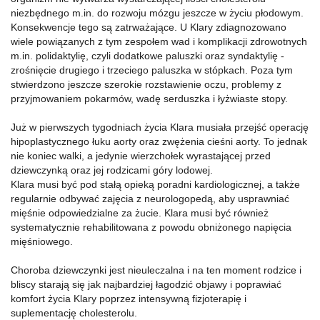
niezbędnego m.in. do rozwoju mózgu jeszcze w życiu płodowym.
Konsekwencje tego są zatrważające. U Klary zdiagnozowano
wiele powiązanych z tym zespołem wad i komplikacji zdrowotnych
m.in. polidaktylię, czyli dodatkowe paluszki oraz syndaktylię -
zrośnięcie drugiego i trzeciego paluszka w stópkach. Poza tym
stwierdzono jeszcze szerokie rozstawienie oczu, problemy z
przyjmowaniem pokarmów, wadę serduszka i łyżwiaste stopy.
Już w pierwszych tygodniach życia Klara musiała przejść operację
hipoplastycznego łuku aorty oraz zwężenia cieśni aorty. To jednak
nie koniec walki, a jedynie wierzchołek wyrastającej przed
dziewczynką oraz jej rodzicami góry lodowej.
Klara musi być pod stałą opieką poradni kardiologicznej, a także
regularnie odbywać zajęcia z neurologopedą, aby usprawniać
mięśnie odpowiedzialne za żucie. Klara musi być również
systematycznie rehabilitowana z powodu obniżonego napięcia
mięśniowego.
Choroba dziewczynki jest nieuleczalna i na ten moment rodzice i
bliscy starają się jak najbardziej łagodzić objawy i poprawiać
komfort życia Klary poprzez intensywną fizjoterapię i
suplementację cholesterolu.