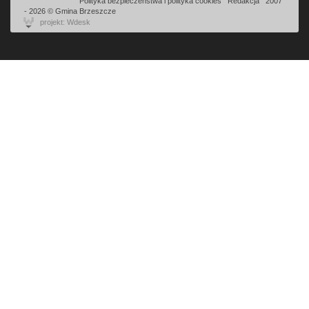
Odsłon: 1935 | |
Polityka bezpieczeństwa i polityka cookies
|
Redakcja
|
2007
- 2026 © Gmina Brzeszcze
projekt: Wdesk