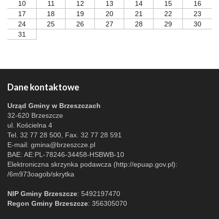
10
11
12
13
14
15
16
17
18
19
20
21
22
23
24
25
26
27
28
29
30
31
Dane kontaktowe
Urząd Gminy w Brzeszczach
32-620 Brzeszcze
ul. Kościelna 4
Tel. 32 77 28 500, Fax. 32 77 28 591
E-mail:
gmina@brzeszcze.pl
BAE: AE:PL-78246-34458-HSBWB-10
Elektroniczna skrzynka podawcza (http://epuap.gov.pl):
/6m973oagob/skrytka
NIP Gminy Brzeszcze
: 5492197470
Regon Gminy Brzeszcze
: 356305070