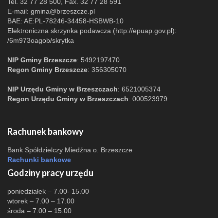
Tel. 32 77 28 500, Fax. 32 77 28 591
E-mail:
gmina@brzeszcze.pl
BAE: AE:PL-78246-34458-HSBWB-10
Elektroniczna skrzynka podawcza (http://epuap.gov.pl):
/6m973oagob/skrytka
NIP Gminy Brzeszcze
: 5492197470
Regon Gminy Brzeszcze
: 356305070
NIP Urzędu Gminy w Brzeszczach
: 6521005374
Regon Urzędu Gminy w Brzeszczach
: 000523979
Rachunek bankowy
Bank Spółdzielczy Miedźna o. Brzeszcze
Rachunki bankowe
Godziny pracy urzędu
poniedziałek – 7.00- 15.00
wtorek – 7.00 – 17.00
środa – 7.00 – 15.00