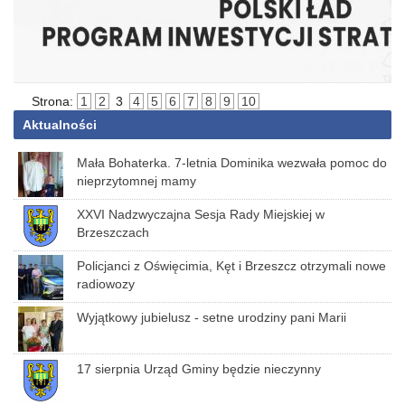
Strona:
1
2
3
4
5
6
7
8
9
10
Aktualności
Mała Bohaterka. 7-letnia Dominika wezwała pomoc do
nieprzytomnej mamy
XXVI Nadzwyczajna Sesja Rady Miejskiej w
Brzeszczach
Policjanci z Oświęcimia, Kęt i Brzeszcz otrzymali nowe
radiowozy
Wyjątkowy jubielusz - setne urodziny pani Marii
17 sierpnia Urząd Gminy będzie nieczynny