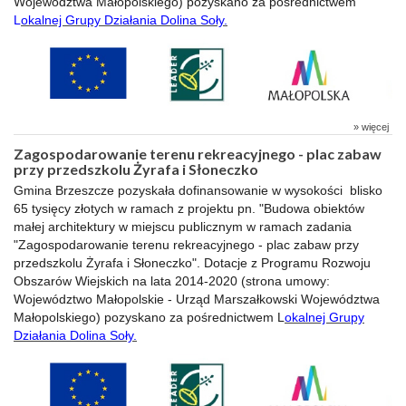
Województwa Małopolskiego) pozyskano za pośrednictwem
L
okalnej Grupy Działania Dolina Soły.
» więcej
Zagospodarowanie terenu rekreacyjnego - plac zabaw
przy przedszkolu Żyrafa i Słoneczko
Gmina Brzeszcze pozyskała dofinansowanie w wysokości blisko
65 tysięcy złotych w ramach z projektu pn. "Budowa obiektów
małej architektury w miejscu publicznym w ramach zadania
"Zagospodarowanie terenu rekreacyjnego - plac zabaw przy
przedszkolu Żyrafa i Słoneczko". Dotacje z Programu Rozwoju
Obszarów Wiejskich na lata 2014-2020 (strona umowy:
Województwo Małopolskie - Urząd Marszałkowski Województwa
Małopolskiego) pozyskano za pośrednictwem L
okalnej Grupy
Działania Dolina Soły.