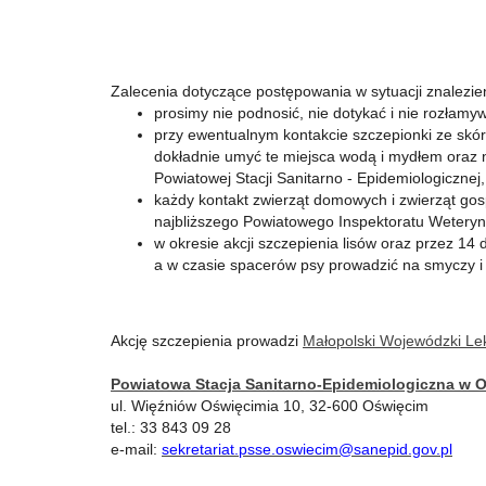
Zalecenia dotyczące postępowania w sytuacji znalezien
prosimy nie podnosić, nie dotykać i nie rozłamy
przy ewentualnym kontakcie szczepionki ze skór
dokładnie umyć te miejsca wodą i mydłem oraz ni
Powiatowej Stacji Sanitarno - Epidemiologicznej,
każdy kontakt zwierząt domowych i zwierząt gosp
najbliższego Powiatowego Inspektoratu Weteryna
w okresie akcji szczepienia lisów oraz przez 14 
a w czasie spacerów psy prowadzić na smyczy i
Akcję szczepienia prowadzi
Małopolski Wojewódzki Lek
Powiatowa Stacja Sanitarno-Epidemiologiczna w O
ul. Więźniów Oświęcimia 10, 32-600 Oświęcim
tel.: 33 843 09 28
e-mail:
s
ekretariat.psse.oswiecim@sanepid.gov.pl