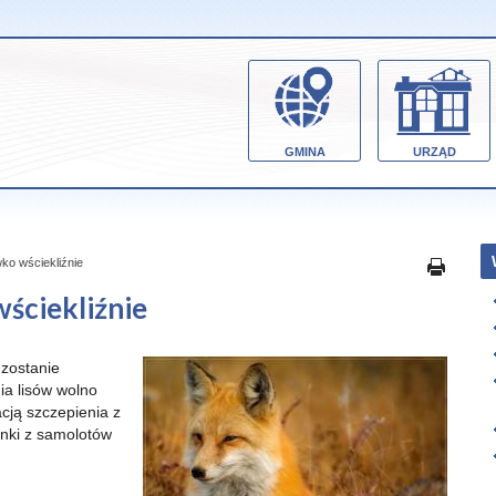
GMINA
URZĄD
ko wściekliźnie
wściekliźnie
 zostanie
a lisów wolno
acją szczepienia z
onki z samolotów