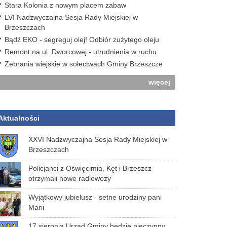
Stara Kolonia z nowym placem zabaw
LVI Nadzwyczajna Sesja Rady Miejskiej w
Brzeszczach
Bądź EKO - segreguj olej! Odbiór zużytego oleju
Remont na ul. Dworcowej - utrudnienia w ruchu
Zebrania wiejskie w sołectwach Gminy Brzeszcze
więcej
Aktualności
XXVI Nadzwyczajna Sesja Rady Miejskiej w
Brzeszczach
Policjanci z Oświęcimia, Kęt i Brzeszcz
otrzymali nowe radiowozy
Wyjątkowy jubielusz - setne urodziny pani
Marii
17 sierpnia Urząd Gminy będzie nieczynny