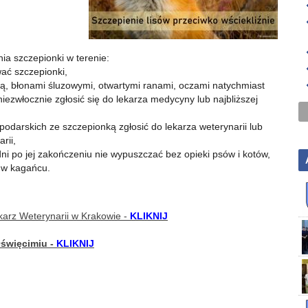
ia szczepionki w terenie:
wać szczepionki,
ą, błonami śluzowymi, otwartymi ranami, oczami natychmiast
ezwłocznie zgłosić się do lekarza medycyny lub najbliższej
odarskich ze szczepionką zgłosić do lekarza weterynarii lub
rii,
dni po jej zakończeniu nie wypuszczać bez opieki psów i kotów,
 w kagańcu.
arz Weterynarii w Krakowie -
KLIKNIJ
święcimiu -
KLIKNIJ