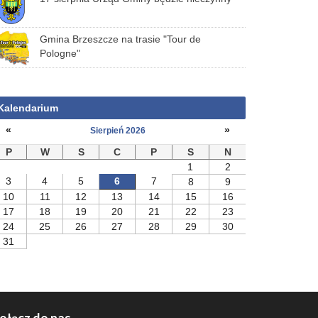
Gmina Brzeszcze na trasie "Tour de
Pologne"
Kalendarium
«
»
Sierpień 2026
P
W
S
C
P
S
N
1
2
3
4
5
6
7
8
9
10
11
12
13
14
15
16
17
18
19
20
21
22
23
24
25
26
27
28
29
30
31