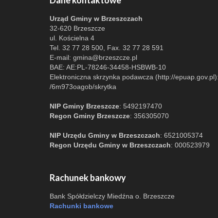
Dane kontaktowe
Urząd Gminy w Brzeszczach
32-620 Brzeszcze
ul. Kościelna 4
Tel. 32 77 28 500, Fax. 32 77 28 591
E-mail:
gmina@brzeszcze.pl
BAE: AE:PL-78246-34458-HSBWB-10
Elektroniczna skrzynka podawcza (http://epuap.gov.pl)
/6m973oagob/skrytka
NIP Gminy Brzeszcze
: 5492197470
Regon Gminy Brzeszcze
: 356305070
NIP Urzędu Gminy w Brzeszczach
: 6521005374
Regon Urzędu Gminy w Brzeszczach
: 000523979
Rachunek bankowy
Bank Spółdzielczy Miedźna o. Brzeszcze
Rachunki bankowe