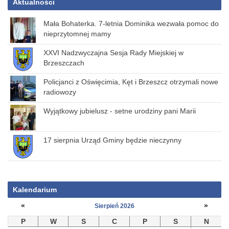
Aktualności
Mała Bohaterka. 7-letnia Dominika wezwała pomoc do
nieprzytomnej mamy
XXVI Nadzwyczajna Sesja Rady Miejskiej w
Brzeszczach
Policjanci z Oświęcimia, Kęt i Brzeszcz otrzymali nowe
radiowozy
Wyjątkowy jubielusz - setne urodziny pani Marii
17 sierpnia Urząd Gminy będzie nieczynny
Kalendarium
«
»
Sierpień 2026
P
W
S
C
P
S
N