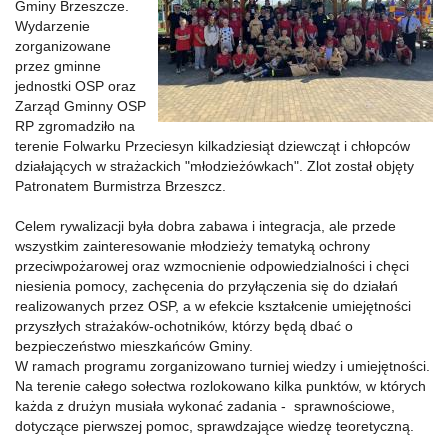
Gminy Brzeszcze.
Wydarzenie
zorganizowane
przez gminne
jednostki OSP oraz
Zarząd Gminny OSP
RP zgromadziło na
terenie Folwarku Przeciesyn kilkadziesiąt dziewcząt i chłopców
działających w strażackich "młodzieżówkach". Zlot został objęty
Patronatem Burmistrza Brzeszcz.
Celem rywalizacji była dobra zabawa i integracja, ale przede
wszystkim zainteresowanie młodzieży tematyką ochrony
przeciwpożarowej oraz wzmocnienie odpowiedzialności i chęci
niesienia pomocy, zachęcenia do przyłączenia się do działań
realizowanych przez OSP, a w efekcie kształcenie umiejętności
przyszłych strażaków-ochotników, którzy będą dbać o
bezpieczeństwo mieszkańców Gminy.
W ramach programu zorganizowano turniej wiedzy i umiejętności.
Na terenie całego sołectwa rozlokowano kilka punktów, w których
każda z drużyn musiała wykonać zadania - sprawnościowe,
dotyczące pierwszej pomoc, sprawdzające wiedzę teoretyczną.