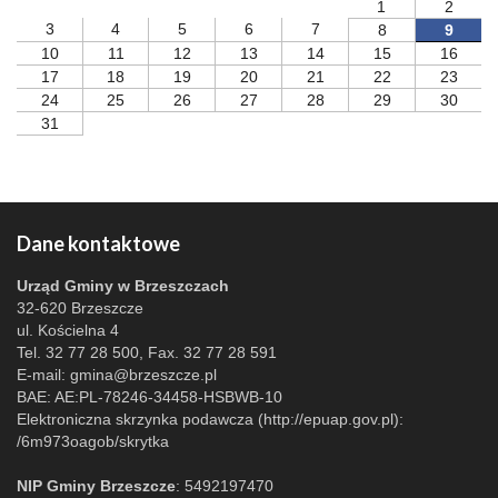
1
2
3
4
5
6
7
8
9
10
11
12
13
14
15
16
17
18
19
20
21
22
23
24
25
26
27
28
29
30
31
Dane kontaktowe
Urząd Gminy w Brzeszczach
32-620 Brzeszcze
ul. Kościelna 4
Tel. 32 77 28 500, Fax. 32 77 28 591
E-mail:
gmina@brzeszcze.pl
BAE: AE:PL-78246-34458-HSBWB-10
Elektroniczna skrzynka podawcza (http://epuap.gov.pl):
/6m973oagob/skrytka
NIP Gminy Brzeszcze
: 5492197470