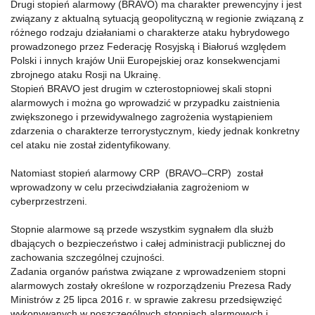
Drugi stopień alarmowy (BRAVO) ma charakter prewencyjny i jest
związany z aktualną sytuacją geopolityczną w regionie związaną z
różnego rodzaju działaniami o charakterze ataku hybrydowego
prowadzonego przez Federację Rosyjską i Białoruś względem
Polski i innych krajów Unii Europejskiej oraz konsekwencjami
zbrojnego ataku Rosji na Ukrainę.
Stopień BRAVO jest drugim w czterostopniowej skali stopni
alarmowych i można go wprowadzić w przypadku zaistnienia
zwiększonego i przewidywalnego zagrożenia wystąpieniem
zdarzenia o charakterze terrorystycznym, kiedy jednak konkretny
cel ataku nie został zidentyfikowany.
Natomiast stopień alarmowy CRP (BRAVO–CRP) został
wprowadzony w celu przeciwdziałania zagrożeniom w
cyberprzestrzeni.
Stopnie alarmowe są przede wszystkim sygnałem dla służb
dbających o bezpieczeństwo i całej administracji publicznej do
zachowania szczególnej czujności.
Zadania organów państwa związane z wprowadzeniem stopni
alarmowych zostały określone w rozporządzeniu Prezesa Rady
Ministrów z 25 lipca 2016 r. w sprawie zakresu przedsięwzięć
wykonywanych w poszczególnych stopniach alarmowych i