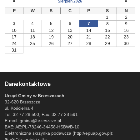
«
»
Sierpień 2026
P
W
S
C
P
S
N
1
2
3
4
5
6
7
8
9
10
11
12
13
14
15
16
17
18
19
20
21
22
23
24
25
26
27
28
29
30
31
Dane kontaktowe
Urząd Gminy w Brzeszczach
32-620 Brzeszcze
ul. Kościelna 4
Tel. 32 77 28 500, Fax. 32 77 28 591
E-mail:
gmina@brzeszcze.pl
BAE: AE:PL-78246-34458-HSBWB-10
Elektroniczna skrzynka podawcza (http://epuap.gov.pl):
/6m973oagob/skrytka