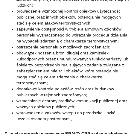
ludzkich;
prowadzenie wzmożonej kontroli obiektów użyteczności
publicznej oraz innych obiektów potencjalnie mogących
stać się celem ataków terrorystycznych;
zapewnienie dostępności w trybie alarmowym członków
personelu wyznaczonego do wdrażania procedur działania
na wypadek zdarzenia o charakterze terrorystycznym;
ostrzeżenie personelu o możliwych zagrożeniach;
obowiązek noszenia broni długiej oraz kamizelek
kuloodpornych przez umundurowanych funkcjonariuszy lub
żołnierzy bezpośrednio realizujących zadania związane z
zabezpieczeniem miejsc i obiektów, które potencjalnie
mogą stać się celem zdarzenia o charakterze
terrorystycznym;
dodatkowe kontrole pojazdów, osób oraz budynków
publicznych w rejonach zagrożonych;
wzmocnienie ochrony środków komunikacji publicznej oraz
ważnych obiektów publicznych;
wprowadzenie zakazów wstępu do przedszkoli, szkół i
uczelni osobom postronnym.,
Z kolei w stopniu alarmowym BRAVO-CRP zadania obejmują