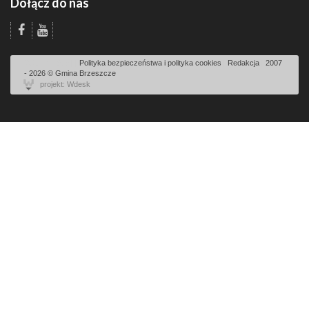
Dołącz do nas
Odsłon: 1979 | |
Polityka bezpieczeństwa i polityka cookies
|
Redakcja
|
2007
- 2026 © Gmina Brzeszcze
projekt: Wdesk