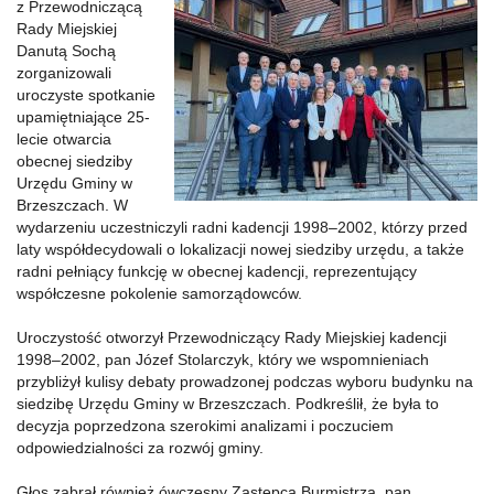
z Przewodniczącą
Rady Miejskiej
Danutą Sochą
zorganizowali
uroczyste spotkanie
upamiętniające
25-
lecie otwarcia
obecnej siedziby
Urzędu Gminy w
Brzeszczach. W
wydarzeniu uczestniczyli radni kadencji 1998–2002, którzy przed
laty współdecydowali o lokalizacji nowej siedziby urzędu, a także
radni pełniący funkcję w obecnej kadencji, reprezentujący
współczesne pokolenie samorządowców.
Uroczystość otworzył Przewodniczący Rady Miejskiej kadencji
1998–2002, pan Józef Stolarczyk, który we wspomnieniach
przybliżył kulisy debaty prowadzonej podczas wyboru budynku na
siedzibę Urzędu Gminy w Brzeszczach. Podkreślił, że była to
decyzja poprzedzona szerokimi analizami i poczuciem
odpowiedzialności za rozwój gminy.
Głos zabrał również ówczesny Zastępca Burmistrza, pan