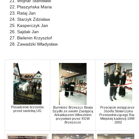
Wojnar Stanisław
Ptaszyńska Maria
Rataj Jan
Starzyk Zdzisław
Kasperczyk Jan
Sajdak Jan
Bielenin Krzysztof
Zawadzki Władysław
Posadzenie brzostów
Burmistrz Brzeszcz Beata
Przecięcie wstęgi przez
przed siedzibą UG
Szydło ze swoim Zastępcą
Józefa Stolarczyka
Arkadiuszem Włoszkiem
Przewodniczącego Rady
przywitani przez KGW
Miejskiej kadencji 1998-
Brzeszcze
2002