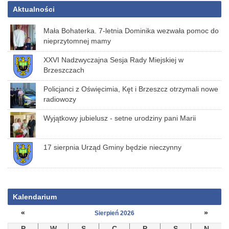
Aktualności
Mała Bohaterka. 7-letnia Dominika wezwała pomoc do
nieprzytomnej mamy
XXVI Nadzwyczajna Sesja Rady Miejskiej w
Brzeszczach
Policjanci z Oświęcimia, Kęt i Brzeszcz otrzymali nowe
radiowozy
Wyjątkowy jubielusz - setne urodziny pani Marii
17 sierpnia Urząd Gminy będzie nieczynny
Kalendarium
«
»
Sierpień 2026
P
W
S
C
P
S
N