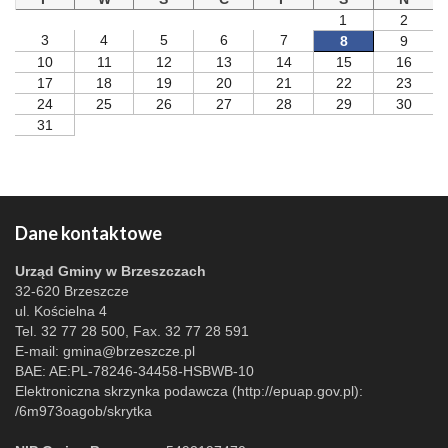
1
2
3
4
5
6
7
8
9
10
11
12
13
14
15
16
17
18
19
20
21
22
23
24
25
26
27
28
29
30
31
Dane kontaktowe
Urząd Gminy w Brzeszczach
32-620 Brzeszcze
ul. Kościelna 4
Tel. 32 77 28 500, Fax. 32 77 28 591
E-mail:
gmina@brzeszcze.pl
BAE: AE:PL-78246-34458-HSBWB-10
Elektroniczna skrzynka podawcza (http://epuap.gov.pl):
/6m973oagob/skrytka