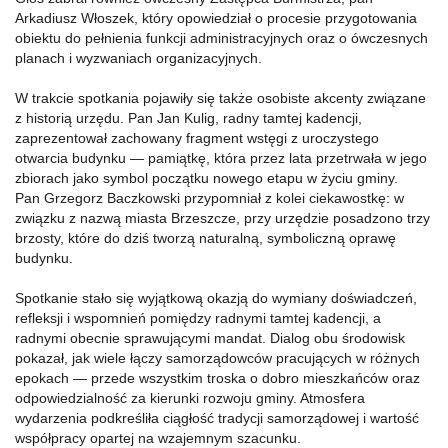
Arkadiusz Włoszek, który opowiedział o procesie przygotowania
obiektu do pełnienia funkcji administracyjnych oraz o ówczesnych
planach i wyzwaniach organizacyjnych.
W trakcie spotkania pojawiły się także osobiste akcenty związane
z historią urzędu. Pan Jan Kulig, radny tamtej kadencji,
zaprezentował zachowany fragment wstęgi z uroczystego
otwarcia budynku — pamiątkę, która przez lata przetrwała w jego
zbiorach jako symbol początku nowego etapu w życiu gminy.
Pan Grzegorz Baczkowski przypomniał z kolei ciekawostkę: w
związku z nazwą miasta Brzeszcze, przy urzędzie posadzono trzy
brzosty, które do dziś tworzą naturalną, symboliczną oprawę
budynku.
Spotkanie stało się wyjątkową okazją do wymiany doświadczeń,
refleksji i wspomnień pomiędzy radnymi tamtej kadencji, a
radnymi obecnie sprawującymi mandat. Dialog obu środowisk
pokazał, jak wiele łączy samorządowców pracujących w różnych
epokach — przede wszystkim troska o dobro mieszkańców oraz
odpowiedzialność za kierunki rozwoju gminy. Atmosfera
wydarzenia podkreśliła ciągłość tradycji samorządowej i wartość
współpracy opartej na wzajemnym szacunku.