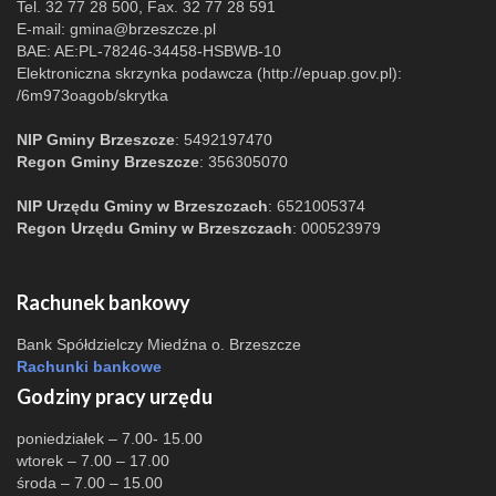
Tel. 32 77 28 500, Fax. 32 77 28 591
E-mail:
gmina@brzeszcze.pl
BAE: AE:PL-78246-34458-HSBWB-10
Elektroniczna skrzynka podawcza (http://epuap.gov.pl):
/6m973oagob/skrytka
NIP Gminy Brzeszcze
: 5492197470
Regon Gminy Brzeszcze
: 356305070
NIP Urzędu Gminy w Brzeszczach
: 6521005374
Regon Urzędu Gminy w Brzeszczach
: 000523979
Rachunek bankowy
Bank Spółdzielczy Miedźna o. Brzeszcze
Rachunki bankowe
Godziny pracy urzędu
poniedziałek – 7.00- 15.00
wtorek – 7.00 – 17.00
środa – 7.00 – 15.00