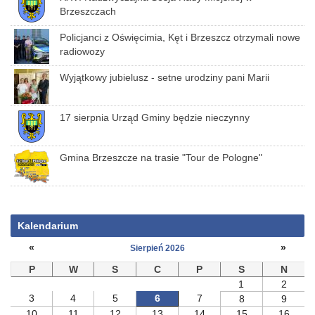
Brzeszczach
Policjanci z Oświęcimia, Kęt i Brzeszcz otrzymali nowe
radiowozy
Wyjątkowy jubielusz - setne urodziny pani Marii
17 sierpnia Urząd Gminy będzie nieczynny
Gmina Brzeszcze na trasie "Tour de Pologne"
Kalendarium
«
»
Sierpień 2026
P
W
S
C
P
S
N
1
2
3
4
5
6
7
8
9
10
11
12
13
14
15
16