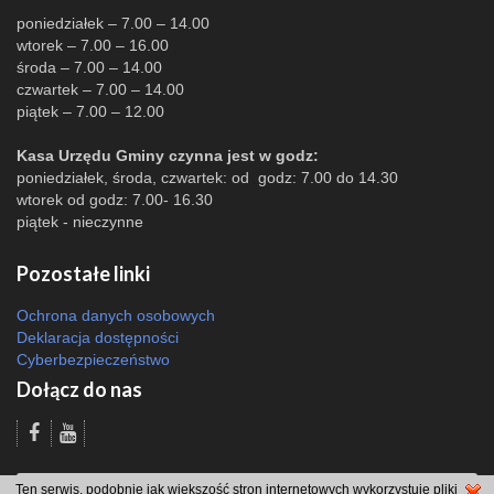
poniedziałek – 7.00 – 14.00
wtorek – 7.00 – 16.00
środa – 7.00 – 14.00
czwartek – 7.00 – 14.00
piątek – 7.00 – 12.00
Kasa Urzędu Gminy czynna jest w godz:
poniedziałek, środa, czwartek: od godz: 7.00 do 14.30
wtorek od godz: 7.00- 16.30
piątek - nieczynne
Pozostałe linki
Ochrona danych osobowych
Deklaracja dostępności
Cyberbezpieczeństwo
Dołącz do nas
Odsłon: 6808 | |
Polityka bezpieczeństwa i polityka cookies
|
Redakcja
|
2007
Ten serwis, podobnie jak większość stron internetowych wykorzystuje pliki