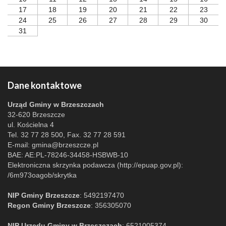
17
18
19
20
21
22
23
24
25
26
27
28
29
30
31
Dane kontaktowe
Urząd Gminy w Brzeszczach
32-620 Brzeszcze
ul. Kościelna 4
Tel. 32 77 28 500, Fax. 32 77 28 591
E-mail:
gmina@brzeszcze.pl
BAE: AE:PL-78246-34458-HSBWB-10
Elektroniczna skrzynka podawcza (http://epuap.gov.pl):
/6m973oagob/skrytka
NIP Gminy Brzeszcze
: 5492197470
Regon Gminy Brzeszcze
: 356305070
NIP Urzędu Gminy w Brzeszczach
: 6521005374