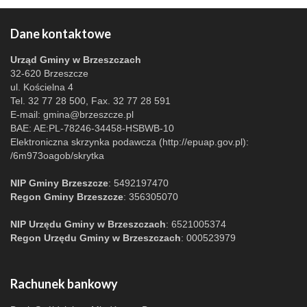
Dane kontaktowe
Urząd Gminy w Brzeszczach
32-620 Brzeszcze
ul. Kościelna 4
Tel. 32 77 28 500, Fax. 32 77 28 591
E-mail:
gmina@brzeszcze.pl
BAE: AE:PL-78246-34458-HSBWB-10
Elektroniczna skrzynka podawcza (http://epuap.gov.pl):
/6m973oagob/skrytka
NIP Gminy Brzeszcze
: 5492197470
Regon Gminy Brzeszcze
: 356305070
NIP Urzędu Gminy w Brzeszczach
: 6521005374
Regon Urzędu Gminy w Brzeszczach
: 000523979
Rachunek bankowy