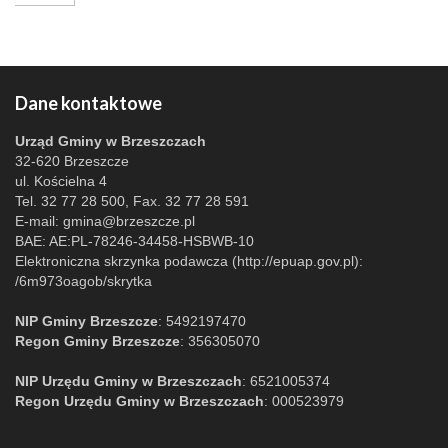
Dane kontaktowe
Urząd Gminy w Brzeszczach
32-620 Brzeszcze
ul. Kościelna 4
Tel. 32 77 28 500, Fax. 32 77 28 591
E-mail:
gmina@brzeszcze.pl
BAE: AE:PL-78246-34458-HSBWB-10
Elektroniczna skrzynka podawcza (http://epuap.gov.pl):
/6m973oagob/skrytka
NIP Gminy Brzeszcze
: 5492197470
Regon Gminy Brzeszcze
: 356305070
NIP Urzędu Gminy w Brzeszczach
: 6521005374
Regon Urzędu Gminy w Brzeszczach
: 000523979