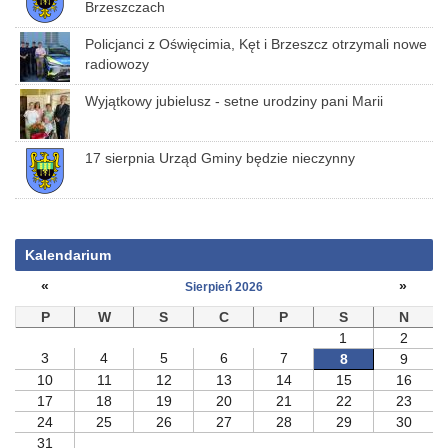
Brzeszczach
Policjanci z Oświęcimia, Kęt i Brzeszcz otrzymali nowe
radiowozy
Wyjątkowy jubielusz - setne urodziny pani Marii
17 sierpnia Urząd Gminy będzie nieczynny
Kalendarium
«
»
Sierpień 2026
P
W
S
C
P
S
N
1
2
3
4
5
6
7
8
9
10
11
12
13
14
15
16
17
18
19
20
21
22
23
24
25
26
27
28
29
30
31