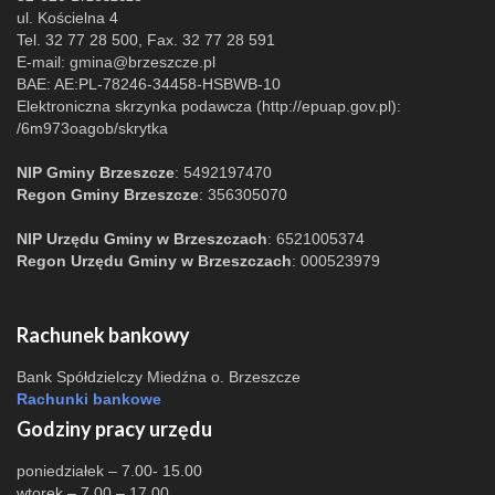
ul. Kościelna 4
Tel. 32 77 28 500, Fax. 32 77 28 591
E-mail:
gmina@brzeszcze.pl
BAE: AE:PL-78246-34458-HSBWB-10
Elektroniczna skrzynka podawcza (http://epuap.gov.pl):
/6m973oagob/skrytka
NIP Gminy Brzeszcze
: 5492197470
Regon Gminy Brzeszcze
: 356305070
NIP Urzędu Gminy w Brzeszczach
: 6521005374
Regon Urzędu Gminy w Brzeszczach
: 000523979
Rachunek bankowy
Bank Spółdzielczy Miedźna o. Brzeszcze
Rachunki bankowe
Godziny pracy urzędu
poniedziałek – 7.00- 15.00
wtorek – 7.00 – 17.00