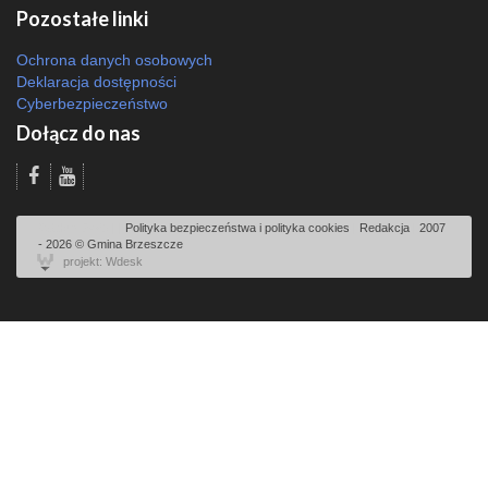
Pozostałe linki
Ochrona danych osobowych
Deklaracja dostępności
Cyberbezpieczeństwo
Dołącz do nas
Odsłon: 2463 | |
Polityka bezpieczeństwa i polityka cookies
|
Redakcja
|
2007
- 2026 © Gmina Brzeszcze
projekt: Wdesk