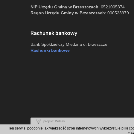
NIP Urzędu Gminy w Brzeszczach
: 6521005374
Regon Urzędu Gminy w Brzeszczach
: 000523979
Rachunek bankowy
Bank Spółdzielczy Miedźna o. Brzeszcze
Rachunki bankowe
projekt: Wdesk
Ten serwis, podobnie jak większość stron internetowych wykorzystuje pliki c
z a