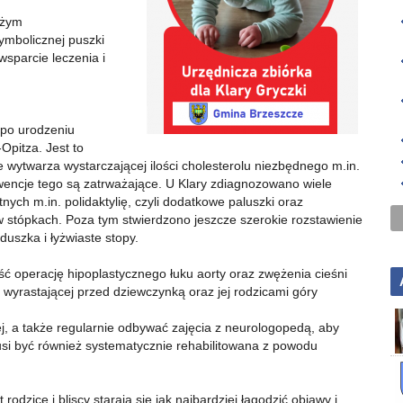
użym
ymbolicznej puszki
sparcie leczenia i
 po urodzeniu
pitza. Jest to
 wytwarza wystarczającej ilości cholesterolu niezbędnego m.in.
encje tego są zatrważające. U Klary zdiagnozowano wiele
ych m.in. polidaktylię, czyli dodatkowe paluszki oraz
 w stópkach. Poza tym stwierdzono jeszcze szerokie rozstawienie
szka i łyżwiaste stopy.
ść operację hipoplastycznego łuku aorty oraz zwężenia cieśni
ek wyrastającej przed dziewczynką oraz jej rodzicami góry
ej, a także regularnie odbywać zajęcia z neurologopedą, aby
usi być również systematycznie rehabilitowana z powodu
odzice i bliscy starają się jak najbardziej łagodzić objawy i