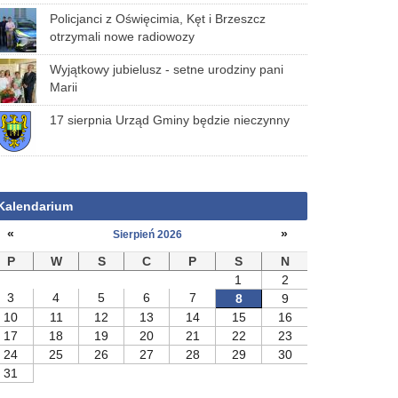
Policjanci z Oświęcimia, Kęt i Brzeszcz
otrzymali nowe radiowozy
Wyjątkowy jubielusz - setne urodziny pani
Marii
17 sierpnia Urząd Gminy będzie nieczynny
Kalendarium
«
»
Sierpień 2026
P
W
S
C
P
S
N
1
2
3
4
5
6
7
8
9
10
11
12
13
14
15
16
17
18
19
20
21
22
23
24
25
26
27
28
29
30
31