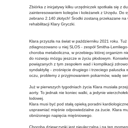
Zbiórka z inicjatywy kilku urzędniczek spotkała się z d
zainteresowaniem kolegów i koleżanek z Urzędu. Do s
zebrano 2.140 złotych! Środki zostaną przekazane na w
rehabilitacji Klary Gryczki.
Klara przyszła na świat w październiku 2021 roku. Tuż
zdiagnozowano u niej SLOS - zespół Smitha-Lemliego-O
choroba metaboliczna, w przebiegu której organizm nie
do rozwoju mózgu jeszcze w życiu płodowym. Konsekw
powiązanych z tym zespołem wad i komplikacji zdrowotn
syndaktylię - zrośnięcie drugiego i trzeciego paluszka
oczu, problemy z przyjmowaniem pokarmów, wadę serdu
Już w pierwszych tygodniach życia Klara musiała przej
aorty. To jednak nie koniec walki, a jedynie wierzchoł
lodowej.
Klara musi być pod stałą opieką poradni kardiologiczn
usprawniać mięśnie odpowiedzialne za żucie. Klara m
obniżonego napięcia mięśniowego.
Choroba dziewczynki jest nieuleczalna i na ten moment r