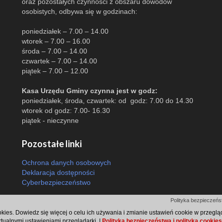
oraz pozostałych czynności z obszaru dowodów
osobistych, odbywa się w godzinach:
poniedziałek – 7.00 – 14.00
wtorek – 7.00 – 16.00
środa – 7.00 – 14.00
czwartek – 7.00 – 14.00
piątek – 7.00 – 12.00
Kasa Urzędu Gminy czynna jest w godz:
poniedziałek, środa, czwartek: od godz: 7.00 do 14.30
wtorek od godz: 7.00- 16.30
piątek - nieczynne
Pozostałe linki
Ochrona danych osobowych
Deklaracja dostępności
Cyberbezpieczeństwo
Odsłon: 2579 | |
Polityka bezpieczeńst
ookies. Dowiedz się więcej o celu ich używania i zmianie ustawień cookie w przegl
ktualnymi ustawieniami przeglądarki. |
Polityka bezpieczeństwa i polityka cookies