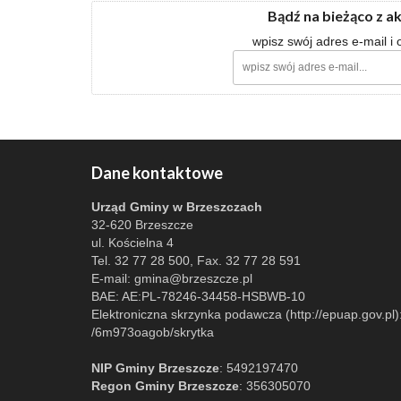
Bądź na bieżąco z a
wpisz swój adres e-mail i
Dane kontaktowe
Urząd Gminy w Brzeszczach
32-620 Brzeszcze
ul. Kościelna 4
Tel. 32 77 28 500, Fax. 32 77 28 591
E-mail:
gmina@brzeszcze.pl
BAE: AE:PL-78246-34458-HSBWB-10
Elektroniczna skrzynka podawcza (http://epuap.gov.pl)
/6m973oagob/skrytka
NIP Gminy Brzeszcze
: 5492197470
Regon Gminy Brzeszcze
: 356305070