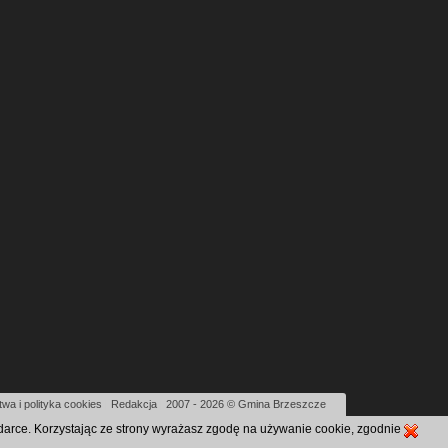
wa i polityka cookies
|
Redakcja
|
2007 - 2026 © Gmina Brzeszcze
ądarce. Korzystając ze strony wyrażasz zgodę na używanie cookie, zgodnie