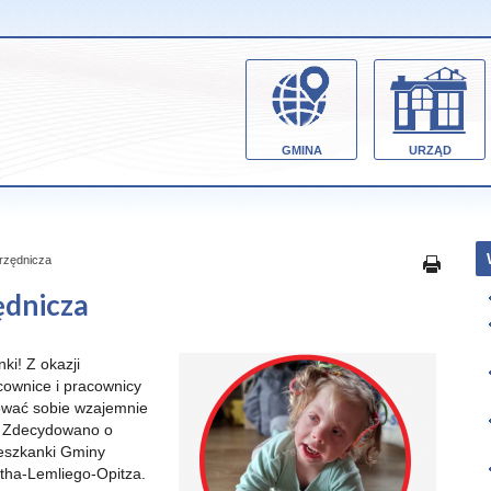
GMINA
URZĄD
rzędnicza
ędnicza
ki! Z okazji
cownice i pracownicy
ować sobie wzajemnie
l. Zdecydowano o
mieszkanki Gminy
tha-Lemliego-Opitza.