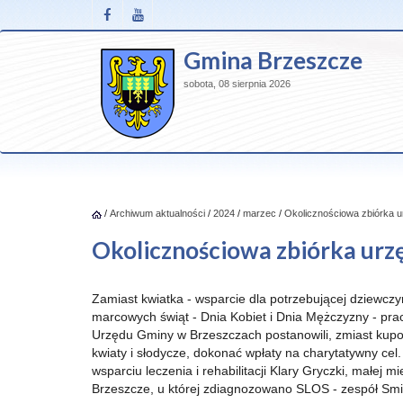
Gmina Brzeszcze
sobota, 08 sierpnia 2026
/
Archiwum aktualności
/
2024
/
marzec
/
Okolicznościowa zbiórka u
Okolicznościowa zbiórka urz
Zamiast kwiatka - wsparcie dla potrzebującej dziewczyn
marcowych świąt - Dnia Kobiet i Dnia Mężczyzny - pra
Urzędu Gminy w Brzeszczach postanowili, zmiast kup
kwiaty i słodycze, dokonać wpłaty na charytatywny ce
wsparciu leczenia i rehabilitacji Klary Gryczki, małej 
Brzeszcze, u której zdiagnozowano SLOS - zespół Smi