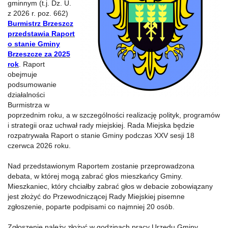
gminnym (t.j. Dz. U.
z 2026 r. poz. 662)
Burmistrz Brzeszcz
przedstawia Raport
o stanie Gminy
Brzeszcze za 2025
rok
.
Raport
obejmuje
podsumowanie
działalności
Burmistrza w
poprzednim roku, a w szczególności realizację polityk, programów
i strategii oraz uchwał rady miejskiej. Rada Miejska będzie
rozpatrywała Raport o stanie Gminy podczas XXV sesji 18
czerwca 2026 roku.
Nad przedstawionym Raportem zostanie przeprowadzona
debata, w której mogą zabrać głos mieszkańcy Gminy.
Mieszkaniec, który chciałby zabrać głos w debacie zobowiązany
jest złożyć do Przewodniczącej Rady Miejskiej pisemne
zgłoszenie, poparte podpisami co najmniej 20 osób.
Zgłoszenie należy złożyć w godzinach pracy Urzędu Gminy