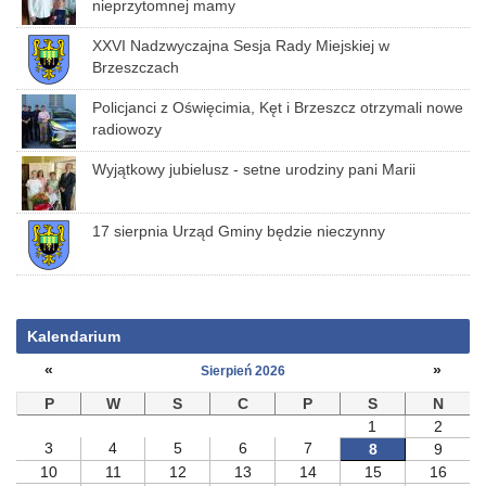
nieprzytomnej mamy
XXVI Nadzwyczajna Sesja Rady Miejskiej w
Brzeszczach
Policjanci z Oświęcimia, Kęt i Brzeszcz otrzymali nowe
radiowozy
Wyjątkowy jubielusz - setne urodziny pani Marii
17 sierpnia Urząd Gminy będzie nieczynny
Kalendarium
«
»
Sierpień 2026
P
W
S
C
P
S
N
1
2
3
4
5
6
7
8
9
10
11
12
13
14
15
16