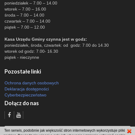
poniedziałek – 7.00 – 14.00
wtorek – 7.00 – 16.00
środa – 7.00 – 14.00
czwartek – 7.00 – 14.00
piątek – 7.00 – 12.00
Kasa Urzędu Gminy czynna jest w godz:
poniedziałek, środa, czwartek: od godz: 7.00 do 14.30
wtorek od godz: 7.00- 16.30
piątek - nieczynne
Pozostałe linki
Ochrona danych osobowych
Deklaracja dostępności
Cyberbezpieczeństwo
Dołącz do nas
Odsłon: 857 | |
Polityka bezpieczeństwa i polityka cookies
|
Redakcja
|
2007 -
Ten serwis, podobnie jak większość stron internetowych wykorzystuje pliki
2026 © Gmina Brzeszcze