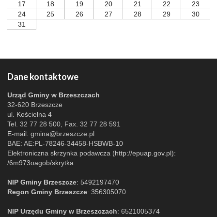
17
18
19
20
21
22
23
24
25
26
27
28
29
30
31
Dane kontaktowe
Urząd Gminy w Brzeszczach
32-620 Brzeszcze
ul. Kościelna 4
Tel. 32 77 28 500, Fax. 32 77 28 591
E-mail:
gmina@brzeszcze.pl
BAE: AE:PL-78246-34458-HSBWB-10
Elektroniczna skrzynka podawcza (http://epuap.gov.pl):
/6m973oagob/skrytka
NIP Gminy Brzeszcze
: 5492197470
Regon Gminy Brzeszcze
: 356305070
NIP Urzędu Gminy w Brzeszczach
: 6521005374