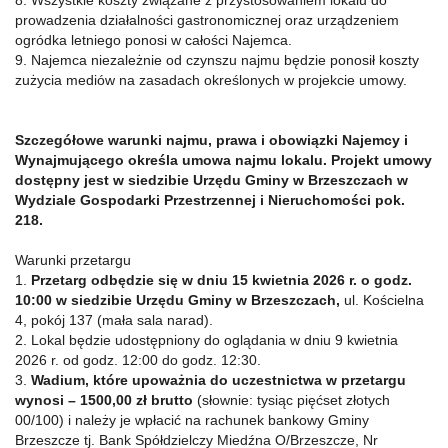
8. Wszystkie koszty związane z przystosowaniem lokalu do
prowadzenia działalności gastronomicznej oraz urządzeniem
ogródka letniego ponosi w całości Najemca.
9. Najemca niezależnie od czynszu najmu będzie ponosił koszty
zużycia mediów na zasadach określonych w projekcie umowy.
Szczegółowe warunki najmu, prawa i obowiązki Najemcy i
Wynajmującego określa umowa najmu lokalu. Projekt umowy
dostępny jest w siedzibie Urzędu Gminy w Brzeszczach w
Wydziale Gospodarki Przestrzennej i Nieruchomości pok.
218.
Warunki przetargu
1.
Przetarg odbędzie się w dniu 15 kwietnia 2026 r. o godz.
10:00 w siedzibie Urzędu Gminy w Brzeszczach,
ul. Kościelna
4, pokój 137 (mała sala narad).
2. Lokal będzie udostępniony do oglądania w dniu 9 kwietnia
2026 r. od godz. 12:00 do godz. 12:30.
3.
Wadium, które upoważnia do uczestnictwa w przetargu
wynosi – 1500,00 zł brutto
(słownie: tysiąc pięćset złotych
00/100) i należy je wpłacić na rachunek bankowy Gminy
Brzeszcze tj. Bank Spółdzielczy Miedźna O/Brzeszcze, Nr