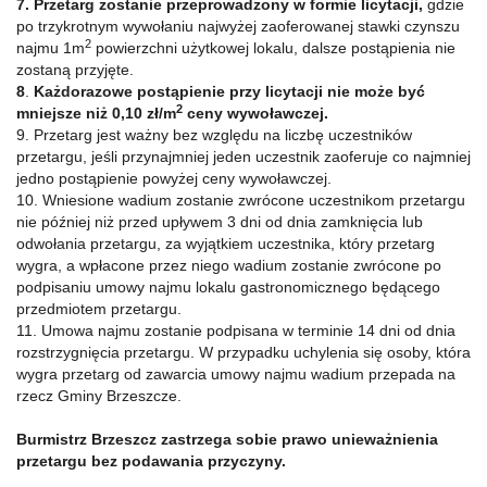
7. Przetarg zostanie przeprowadzony w formie licytacji,
gdzie
po trzykrotnym wywołaniu najwyżej zaoferowanej stawki czynszu
2
najmu 1m
powierzchni użytkowej lokalu, dalsze postąpienia nie
zostaną przyjęte.
8
.
Każdorazowe postąpienie przy licytacji nie może być
2
mniejsze niż 0,10 zł/m
ceny wywoławczej.
9. Przetarg jest ważny bez względu na liczbę uczestników
przetargu, jeśli przynajmniej jeden uczestnik zaoferuje co najmniej
jedno postąpienie powyżej ceny wywoławczej.
10. Wniesione wadium zostanie zwrócone uczestnikom przetargu
nie później niż przed upływem 3 dni od dnia zamknięcia lub
odwołania przetargu, za wyjątkiem uczestnika, który przetarg
wygra, a wpłacone przez niego wadium zostanie zwrócone po
podpisaniu umowy najmu lokalu gastronomicznego będącego
przedmiotem przetargu.
11. Umowa najmu zostanie podpisana w terminie 14 dni od dnia
rozstrzygnięcia przetargu. W przypadku uchylenia się osoby, która
wygra przetarg od zawarcia umowy najmu wadium przepada na
rzecz Gminy Brzeszcze.
Burmistrz Brzeszcz zastrzega sobie prawo unieważnienia
przetargu bez podawania przyczyny.