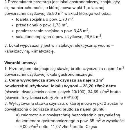
2.Przedmiotem przetargu jest lokal gastronomiczny, znajdujący
się na nieruchomości, o której mowa w pkt 1, o łącznej
2
powierzchni użytkowej 35,50 m
w skład którego wchodzą:
2
toaleta socjalna o pow. 1,70 m
,
2
przedsionek o pow. 1,73 m
,
2
pomieszczenie socjalne o pow. 3,43 m
,
2
sala konsumpcyjna o pow. użytkowej 28,64 m
,
3. Lokal wyposażony jest w instalacje: elektryczną, wodno –
kanalizacyjną, klimatyzację.
Warunki umowy:
2
1. Przetargiem obejmuje się stawkę brutto czynszu za najem 1m
powierzchni użytkowej lokalu gastronomicznego.
2
2.
Cena wywoławcza stawki czynszu za najem 1m
powierzchni użytkowej lokalu wynosi
–
28,20 zł/m2 netto
2
(słownie: dwadzieścia osiem złotych 20/100), 34,69 zł/m
brutto
(słownie: trzydzieści cztery złote 69/100).
3. Wylicytowana stawka czynszu, o której mowa w pkt 2 zostanie
powiększona o poniższe stawki brutto za najem gruntu:
a) całorocznie o powierzchnię bezpośrednio przynależną
2
do kontenera gastronomicznego o pow. 35 m
w wysokości
2
2
– 9,00 zł/m
netto, 11,07 zł/m
brutto. Część