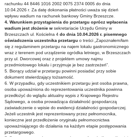
rachunku 44 8446 1016 2002 0075 2374 0005 do dnia
10.04.2026 r. Za datę dokonania płatności uważa się dzień
wpływu wadium na rachunek bankowy Gminy Brzeszcze.
4. Warunkiem przystąpienia do przetargu oprócz wpłacenia
wadium jest złożenie w
sekretariacie Urzędu Gminy w
Brzeszczach ul. Kościelna 4
do dnia 10.04.2026 r. pisemnego
oświadczenia uczestnika przetargu
o treści „Zapoznałem/łam
się z regulaminem przetargu na najem lokalu gastronomicznego
wraz z terenem pod urządzenie ogródka letniego, w Brzeszczach
przy ul. Dworcowej oraz z projektem umowy najmu
przedmiotowego lokalu i przyjmuje je bez zastrzeżeń”.
5. Biorący udział w przetargu powinni posiadać przy sobie
dokument stwierdzający tożsamość.
6. W przypadku, gdy uczestnikiem przetargu jest osoba prawna,
osoba upoważniona do reprezentowania uczestnika powinna
przedłożyć do wglądu aktualny wypis z Krajowego Rejestru
Sądowego, a osoba prowadząca działalność gospodarczą
zaświadczenie o wpisie do ewidencji działalności gospodarczej.
Jeżeli uczestnik jest reprezentowany przez pełnomocnika,
konieczne jest przedłożenie oryginału pełnomocnictwa
upoważniającego do działania na każdym etapie postępowania
przetargowego.