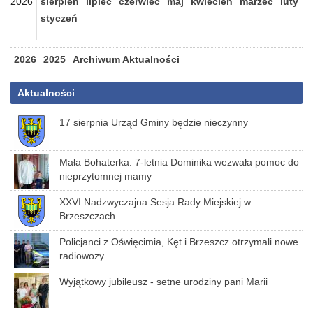
2026
sierpień
lipiec
czerwiec
maj
kwiecień
marzec
luty
styczeń
2026
2025
Archiwum Aktualności
Aktualności
17 sierpnia Urząd Gminy będzie nieczynny
Mała Bohaterka. 7-letnia Dominika wezwała pomoc do
nieprzytomnej mamy
XXVI Nadzwyczajna Sesja Rady Miejskiej w
Brzeszczach
Policjanci z Oświęcimia, Kęt i Brzeszcz otrzymali nowe
radiowozy
Wyjątkowy jubileusz - setne urodziny pani Marii