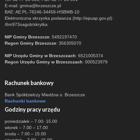
E-mail:
gmina@brzeszcze.pl
BAE: AE:PL-78246-34458-HSBWB-10
Elektroniczna skrzynka podawcza (http://epuap.gov.pl):
/6m973oagob/skrytka
NIP Gminy Brzeszcze
: 5492197470
Regon Gminy Brzeszcze
: 356305070
NIP Urzędu Gminy w Brzeszczach
: 6521005374
Regon Urzędu Gminy w Brzeszczach
: 000523979
Rachunek bankowy
Bank Spółdzielczy Miedźna o. Brzeszcze
Rachunki bankowe
Godziny pracy urzędu
poniedziałek – 7.00- 15.00
wtorek – 7.00 – 17.00
środa – 7.00 – 15.00