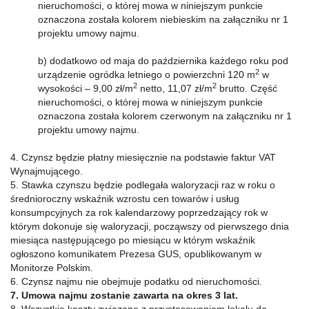
nieruchomości, o której mowa w niniejszym punkcie
oznaczona została kolorem niebieskim na załączniku nr 1
projektu umowy najmu.
b) dodatkowo od maja do października każdego roku pod
2
urządzenie ogródka letniego o powierzchni 120 m
w
2
2
wysokości – 9,00 zł/m
netto, 11,07 zł/m
brutto. Część
nieruchomości, o której mowa w niniejszym punkcie
oznaczona została kolorem czerwonym na załączniku nr 1
projektu umowy najmu.
4. Czynsz będzie płatny miesięcznie na podstawie faktur VAT
Wynajmującego.
5. Stawka czynszu będzie podlegała waloryzacji raz w roku o
średnioroczny wskaźnik wzrostu cen towarów i usług
konsumpcyjnych za rok kalendarzowy poprzedzający rok w
którym dokonuje się waloryzacji, począwszy od pierwszego dnia
miesiąca następującego po miesiącu w którym wskaźnik
ogłoszono komunikatem Prezesa GUS, opublikowanym w
Monitorze Polskim.
6. Czynsz najmu nie obejmuje podatku od nieruchomości.
7. Umowa najmu zostanie zawarta na okres 3 lat.