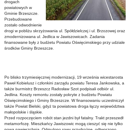
drogach
powiatowych w
Gminie Brzeszcze.
Przebudowane
zostało odwodnienie
drogi w pobliżu skrzyżowania ul. Spółdzielczej i ul. Brzozowej oraz
zmodernizowana ul. Jedlica w Jawiszowicach. Zadania
finansowane były z budżetu Powiatu Oświęcimskiego przy udziale
środków Gminy Brzeszcze.
Po blisko trzymiesięcznej modernizacji, 19 września wicestarosta
Paweł Kobielusz i członkini zarządu powiatu Teresa Jankowska, a
także burmistrz Brzeszcz Radosław Szot podpisali odbiór ul.
Jedlina. Koszty remontu zostały pokryte z budżetu Powiatu
Oświęcimskiego i Gminy Brzeszcze. W finansowaniu uczestniczył
także Powiat Bielski, gdyż ta powiatowa droga łączy województwa
małopolskie i śląskie.
Przed rozpoczęciem robót stan jezdni był fatalny. Trakt przeszedł
metamorfozę. Mieszkańcy Jawiszowic mogą cieszyć się nie tylko
nową nawierzchnią. Odmulono rowy przydrożne, odtworzono