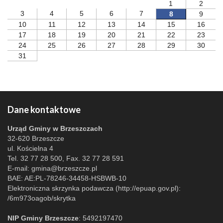
1
2
3
4
5
6
7
8
9
10
11
12
13
14
15
16
17
18
19
20
21
22
23
24
25
26
27
28
29
30
31
Dane kontaktowe
Urząd Gminy w Brzeszczach
32-620 Brzeszcze
ul. Kościelna 4
Tel. 32 77 28 500, Fax. 32 77 28 591
E-mail:
gmina@brzeszcze.pl
BAE: AE:PL-78246-34458-HSBWB-10
Elektroniczna skrzynka podawcza (http://epuap.gov.pl):
/6m973oagob/skrytka
NIP Gminy Brzeszcze
: 5492197470