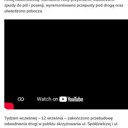
zjazdy do pól i posesji, wyremontowano przepusty pod drogą oraz
utwardzono pobocza.
Tydzień wcześniej – 12 września – zakończono przebudowę
odwodnienia drogi w pobliżu skrzyżowania ul. Spółdzielczej i ul.