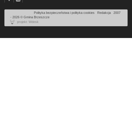
Odsłon: 3652 | |
Polityka bezpieczeństwa i polityka cookies
|
Redakcja
|
2007
- 2026 © Gmina Brzeszcze
projekt: Wdesk