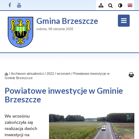
Gmina Brzeszcze
sobota, 08 sierpnia 2026
/
Archiwum aktualności
/
2022
/
wrzesień
/
Powiatowe inwestycje w
Gminie Brzeszcze
Powiatowe inwestycje w Gminie
Brzeszcze
We wrześniu
zakończyła się
realizacja dwóch
inwestycji na