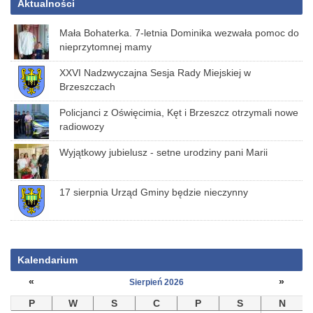
Aktualności
Mała Bohaterka. 7-letnia Dominika wezwała pomoc do
nieprzytomnej mamy
XXVI Nadzwyczajna Sesja Rady Miejskiej w
Brzeszczach
Policjanci z Oświęcimia, Kęt i Brzeszcz otrzymali nowe
radiowozy
Wyjątkowy jubielusz - setne urodziny pani Marii
17 sierpnia Urząd Gminy będzie nieczynny
Kalendarium
«
»
Sierpień 2026
P
W
S
C
P
S
N