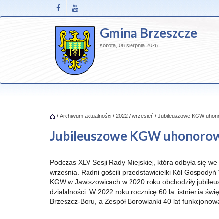
Gmina Brzeszcze
sobota, 08 sierpnia 2026
/
Archiwum aktualności
/
2022
/
wrzesień
/
Jubileuszowe KGW uhonor
Jubileuszowe KGW uhonorowan
Podczas XLV Sesji Rady Miejskiej, która odbyła się we
września, Radni gościli przedstawicielki Kół Gospodyń 
KGW w Jawiszowicach w 2020 roku obchodziły jubileus
działalności. W 2022 roku rocznicę 60 lat istnienia św
Brzeszcz-Boru, a Zespół Borowianki 40 lat funkcjonow