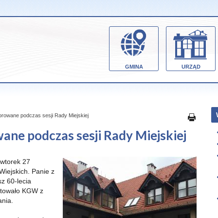
GMINA
URZĄD
owane podczas sesji Rady Miejskiej
e podczas sesji Rady Miejskiej
 wtorek 27
Wiejskich. Panie z
z 60-lecia
iętowało KGW z
ania.