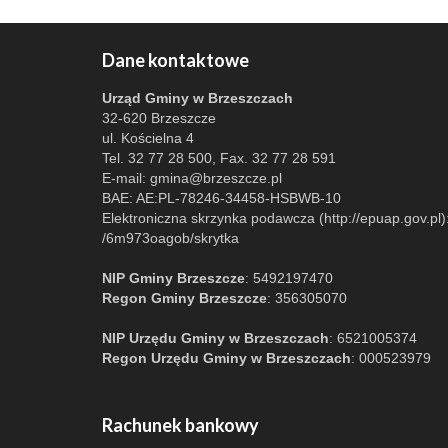
Dane kontaktowe
Urząd Gminy w Brzeszczach
32-620 Brzeszcze
ul. Kościelna 4
Tel. 32 77 28 500, Fax. 32 77 28 591
E-mail:
gmina@brzeszcze.pl
BAE: AE:PL-78246-34458-HSBWB-10
Elektroniczna skrzynka podawcza (http://epuap.gov.pl)
/6m973oagob/skrytka
NIP Gminy Brzeszcze
: 5492197470
Regon Gminy Brzeszcze
: 356305070
NIP Urzędu Gminy w Brzeszczach
: 6521005374
Regon Urzędu Gminy w Brzeszczach
: 000523979
Rachunek bankowy