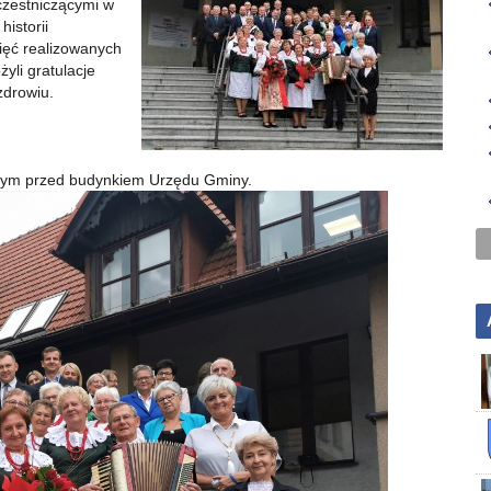
czestniczącymi w
istorii
zięć realizowanych
żyli gratulacje
zdrowiu.
nym przed budynkiem Urzędu Gminy.