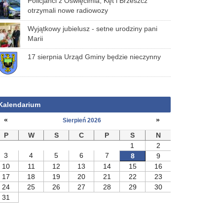
Policjanci z Oświęcimia, Kęt i Brzeszcz
otrzymali nowe radiowozy
Wyjątkowy jubielusz - setne urodziny pani
Marii
17 sierpnia Urząd Gminy będzie nieczynny
Kalendarium
«
»
Sierpień 2026
P
W
S
C
P
S
N
1
2
3
4
5
6
7
8
9
10
11
12
13
14
15
16
17
18
19
20
21
22
23
24
25
26
27
28
29
30
31