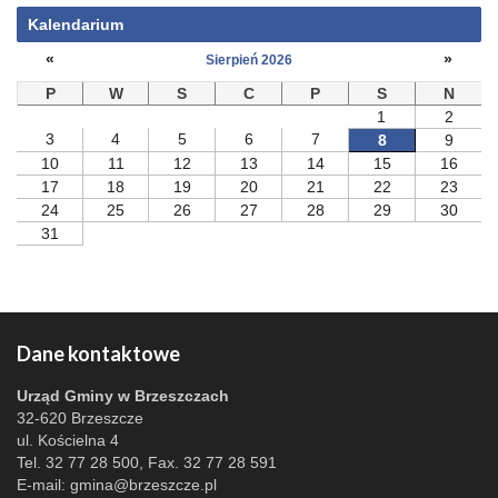
Kalendarium
«
»
Sierpień 2026
P
W
S
C
P
S
N
1
2
3
4
5
6
7
8
9
10
11
12
13
14
15
16
17
18
19
20
21
22
23
24
25
26
27
28
29
30
31
Dane kontaktowe
Urząd Gminy w Brzeszczach
32-620 Brzeszcze
ul. Kościelna 4
Tel. 32 77 28 500, Fax. 32 77 28 591
E-mail:
gmina@brzeszcze.pl