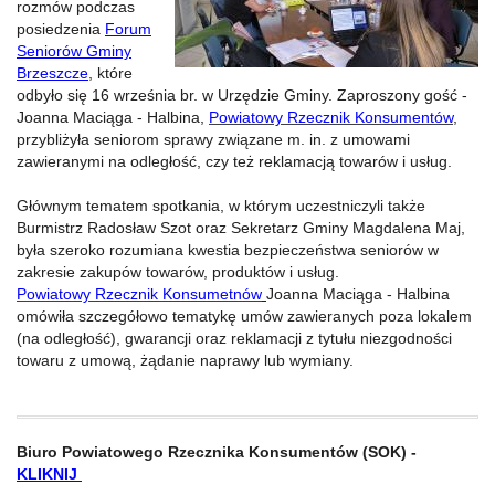
rozmów podczas
posiedzenia
Forum
Seniorów Gminy
Brzeszcze
, które
odbyło się 16 września br. w Urzędzie Gminy. Zaproszony gość -
Joanna Maciąga - Halbina,
Powiatowy Rzecznik Konsumentów
,
przybliżyła seniorom sprawy związane m. in. z umowami
zawieranymi na odległość, czy też reklamacją towarów i usług.
Głównym tematem spotkania, w którym uczestniczyli także
Burmistrz Radosław Szot oraz Sekretarz Gminy Magdalena Maj,
była szeroko rozumiana kwestia bezpieczeństwa seniorów w
zakresie zakupów towarów, produktów i usług.
Powiatowy Rzecznik Konsumetnów
Joanna Maciąga - Halbina
omówiła szczegółowo tematykę umów zawieranych poza lokalem
(na odległość), gwarancji oraz reklamacji z tytułu niezgodności
towaru z umową, żądanie naprawy lub wymiany.
Biuro Powiatowego Rzecznika Konsumentów (SOK) -
KLIKNIJ