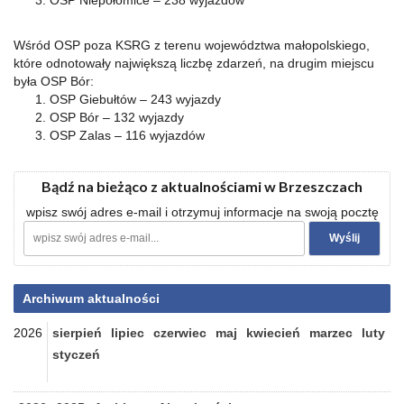
OSP Niepołomice – 238 wyjazdów
Wśród OSP poza KSRG z terenu województwa małopolskiego,
które odnotowały największą liczbę zdarzeń, na drugim miejscu
była OSP Bór:
OSP Giebułtów – 243 wyjazdy
OSP Bór – 132 wyjazdy
OSP Zalas – 116 wyjazdów
Bądź na bieżąco z aktualnościami w Brzeszczach
wpisz swój adres e-mail i otrzymuj informacje na swoją pocztę
Archiwum aktualności
2026
sierpień
lipiec
czerwiec
maj
kwiecień
marzec
luty
styczeń