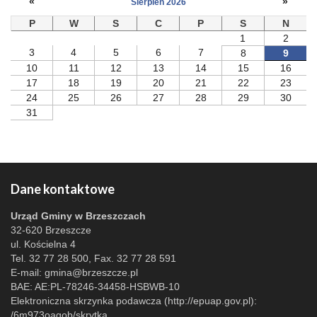
«
»
Sierpień 2026
P
W
S
C
P
S
N
1
2
3
4
5
6
7
8
9
10
11
12
13
14
15
16
17
18
19
20
21
22
23
24
25
26
27
28
29
30
31
Dane kontaktowe
Urząd Gminy w Brzeszczach
32-620 Brzeszcze
ul. Kościelna 4
Tel. 32 77 28 500, Fax. 32 77 28 591
E-mail:
gmina@brzeszcze.pl
BAE: AE:PL-78246-34458-HSBWB-10
Elektroniczna skrzynka podawcza (http://epuap.gov.pl):
/6m973oagob/skrytka