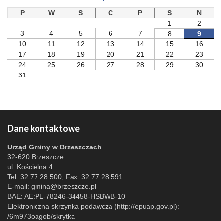
P
W
S
C
P
S
N
1
2
3
4
5
6
7
8
9
10
11
12
13
14
15
16
17
18
19
20
21
22
23
24
25
26
27
28
29
30
31
Dane kontaktowe
Urząd Gminy w Brzeszczach
32-620 Brzeszcze
ul. Kościelna 4
Tel. 32 77 28 500, Fax. 32 77 28 591
E-mail:
gmina@brzeszcze.pl
BAE: AE:PL-78246-34458-HSBWB-10
Elektroniczna skrzynka podawcza (http://epuap.gov.pl):
/6m973oagob/skrytka