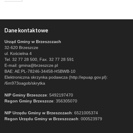
Dane kontaktowe
Urząd Gminy w Brzeszczach
32-620 Brzeszcze
ul. Kościelna 4
Tel. 32 77 28 500, Fax. 32 77 28 591
E-mail:
gmina@brzeszcze.pl
BAE: AE:PL-78246-34458-HSBWB-10
Elektroniczna skrzynka podawcza (http://epuap.gov.pl):
/6m973oagob/skrytka
NIP Gminy Brzeszcze
: 5492197470
Regon Gminy Brzeszcze
: 356305070
NIP Urzędu Gminy w Brzeszczach
: 6521005374
Regon Urzędu Gminy w Brzeszczach
: 000523979