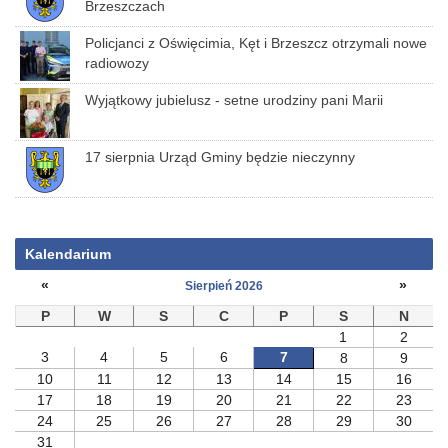
Brzeszczach
Policjanci z Oświęcimia, Kęt i Brzeszcz otrzymali nowe
radiowozy
Wyjątkowy jubielusz - setne urodziny pani Marii
17 sierpnia Urząd Gminy będzie nieczynny
Kalendarium
«
»
Sierpień 2026
P
W
S
C
P
S
N
1
2
3
4
5
6
7
8
9
10
11
12
13
14
15
16
17
18
19
20
21
22
23
24
25
26
27
28
29
30
31