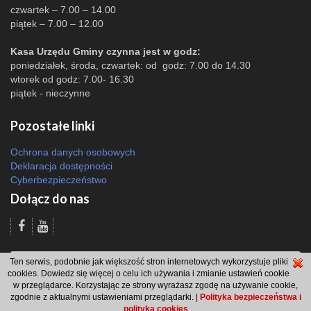
czwartek – 7.00 – 14.00
piątek – 7.00 – 12.00
Kasa Urzędu Gminy czynna jest w godz:
poniedziałek, środa, czwartek: od godz: 7.00 do 14.30
wtorek od godz: 7.00- 16.30
piątek - nieczynne
Pozostałe linki
Ochrona danych osobowych
Deklaracja dostępności
Cyberbezpieczeństwo
Dołącz do nas
Odsłon: 1111 | |
Polityka bezpieczeństwa i polityka cookies
|
Redakcja
|
2007 -
Ten serwis, podobnie jak większość stron internetowych wykorzystuje pliki
2026 © Gmina Brzeszcze
cookies. Dowiedz się więcej o celu ich używania i zmianie ustawień cookie
projekt: Wdesk
w przeglądarce. Korzystając ze strony wyrażasz zgodę na używanie cookie,
zgodnie z aktualnymi ustawieniami przeglądarki. |
Polityka bezpieczeństwa i
polityka cookies