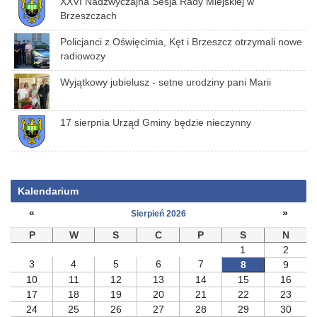
XXVI Nadzwyczajna Sesja Rady Miejskiej w
Brzeszczach
Policjanci z Oświęcimia, Kęt i Brzeszcz otrzymali nowe
radiowozy
Wyjątkowy jubielusz - setne urodziny pani Marii
17 sierpnia Urząd Gminy będzie nieczynny
Kalendarium
«
»
Sierpień 2026
P
W
S
C
P
S
N
1
2
3
4
5
6
7
8
9
10
11
12
13
14
15
16
17
18
19
20
21
22
23
24
25
26
27
28
29
30