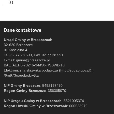
31
Dane kontaktowe
Urząd Gminy w Brzeszczach
32-620 Brzeszcze
ul. Kościelna 4
Tel. 32 77 28 500, Fax. 32 77 28 591
E-mail:
gmina@brzeszcze.pl
BAE: AE:PL-78246-34458-HSBWB-10
Elektroniczna skrzynka podawcza (http://epuap.gov.pl):
/6m973oagob/skrytka
NIP Gminy Brzeszcze
: 5492197470
Regon Gminy Brzeszcze
: 356305070
NIP Urzędu Gminy w Brzeszczach
: 6521005374
Regon Urzędu Gminy w Brzeszczach
: 000523979