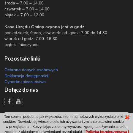
środa – 7.00 – 14.00
czwartek – 7.00 – 14.00
piątek – 7.00 – 12.00
Kasa Urzędu Gminy czynna jest w godz:
poniedziałek, środa, czwartek: od godz: 7.00 do 14.30
wtorek od godz: 7.00- 16.30
piątek - nieczynne
Pozostałe linki
Ochrona danych osobowych
Deklaracja dostępności
Cyberbezpieczeństwo
Dołącz do nas
Odsłon: 1528 | |
Polityka bezpieczeństwa i polityka cookies
|
Redakcja
|
2007
Ten serwis, podobnie jak większość stron internetowych wykorzystuje pliki
- 2026 © Gmina Brzeszcze
cookies. Dowiedz się więcej o celu ich używania i zmianie ustawień cookie
projekt: Wdesk
w przeglądarce. Korzystając ze strony wyrażasz zgodę na używanie cookie,
zgodnie z aktualnymi ustawieniami przeglądarki. |
Polityka bezpieczeństwa i