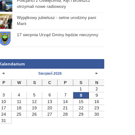
Policjanci z Oświęcimia, Kęt i Brzeszcz
otrzymali nowe radiowozy
Wyjątkowy jubielusz - setne urodziny pani
Marii
17 sierpnia Urząd Gminy będzie nieczynny
Kalendarium
«
»
Sierpień 2026
P
W
S
C
P
S
N
1
2
3
4
5
6
7
8
9
10
11
12
13
14
15
16
17
18
19
20
21
22
23
24
25
26
27
28
29
30
31