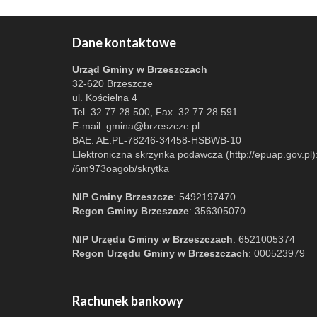
Dane kontaktowe
Urząd Gminy w Brzeszczach
32-620 Brzeszcze
ul. Kościelna 4
Tel. 32 77 28 500, Fax. 32 77 28 591
E-mail:
gmina@brzeszcze.pl
BAE: AE:PL-78246-34458-HSBWB-10
Elektroniczna skrzynka podawcza (http://epuap.gov.pl)
/6m973oagob/skrytka
NIP Gminy Brzeszcze
: 5492197470
Regon Gminy Brzeszcze
: 356305070
NIP Urzędu Gminy w Brzeszczach
: 6521005374
Regon Urzędu Gminy w Brzeszczach
: 000523979
Rachunek bankowy