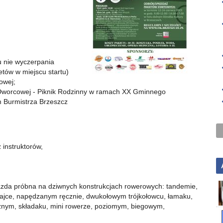
u nie wyczerpania
ietów w miejscu startu)
towej;
l. Dworcowej - Piknik Rodzinny w ramach XX Gminnego
 Burmistrza Brzeszcz
 instruktorów,
jazda próbna na dziwnych konstrukcjach rowerowych: tandemie,
trajce, napędzanym ręcznie, dwukołowym trójkołowcu, łamaku,
cznym, składaku, mini rowerze, poziomym, biegowym,