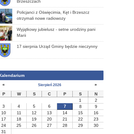
Brzeszczach
Policjanci z Oświęcimia, Kęt i Brzeszcz
otrzymali nowe radiowozy
Wyjątkowy jubielusz - setne urodziny pani
Marii
17 sierpnia Urząd Gminy będzie nieczynny
Kalendarium
«
»
Sierpień 2026
P
W
S
C
P
S
N
1
2
3
4
5
6
7
8
9
10
11
12
13
14
15
16
17
18
19
20
21
22
23
24
25
26
27
28
29
30
31