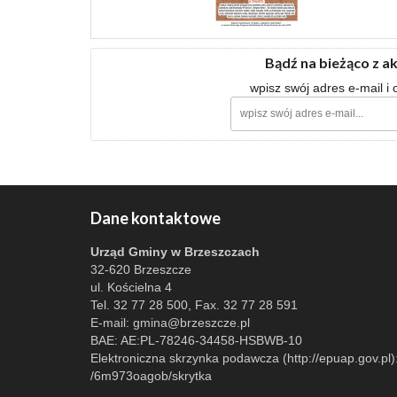
Bądź na bieżąco z a
wpisz swój adres e-mail i
Dane kontaktowe
Urząd Gminy w Brzeszczach
32-620 Brzeszcze
ul. Kościelna 4
Tel. 32 77 28 500, Fax. 32 77 28 591
E-mail:
gmina@brzeszcze.pl
BAE: AE:PL-78246-34458-HSBWB-10
Elektroniczna skrzynka podawcza (http://epuap.gov.pl)
/6m973oagob/skrytka