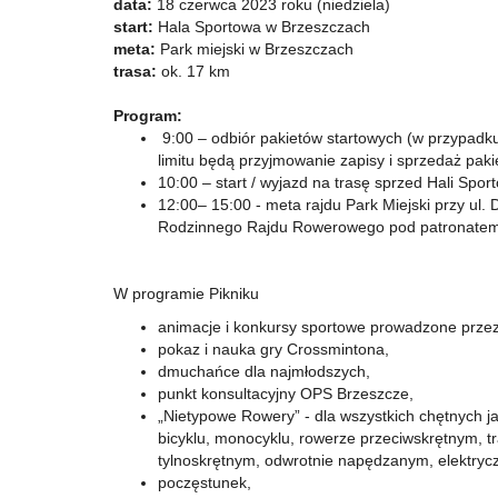
data:
18 czerwca 2023 roku (niedziela)
start:
Hala Sportowa w Brzeszczach
meta:
Park miejski w Brzeszczach
trasa:
ok. 17 km
Program:
9:00 – odbiór pakietów startowych (w przypadk
limitu będą przyjmowanie zapisy i sprzedaż pak
10:00 – start / wyjazd na trasę sprzed Hali Spor
12:00– 15:00 - meta rajdu Park Miejski przy u
Rodzinnego Rajdu Rowerowego pod patronatem
W programie Pikniku
animacje i konkursy sportowe prowadzone przez
pokaz i nauka gry Crossmintona,
dmuchańce dla najmłodszych,
punkt konsultacyjny OPS Brzeszcze,
„Nietypowe Rowery” - dla wszystkich chętnych 
bicyklu, monocyklu, rowerze przeciwskrętnym, 
tylnoskrętnym, odwrotnie napędzanym, elektry
poczęstunek,