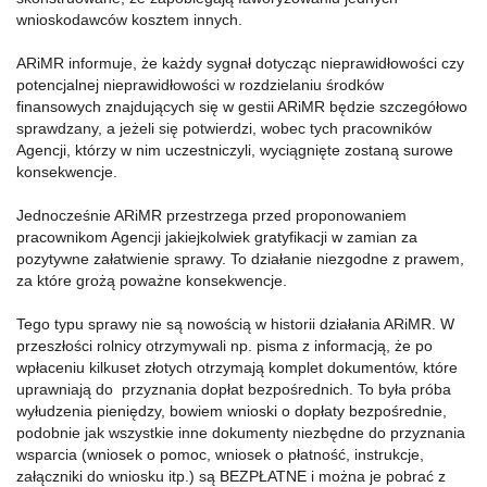
wnioskodawców kosztem innych.
ARiMR informuje, że każdy sygnał dotycząc nieprawidłowości czy
potencjalnej nieprawidłowości w rozdzielaniu środków
finansowych znajdujących się w gestii ARiMR będzie szczegółowo
sprawdzany, a jeżeli się potwierdzi, wobec tych pracowników
Agencji, którzy w nim uczestniczyli, wyciągnięte zostaną surowe
konsekwencje.
Jednocześnie ARiMR przestrzega przed proponowaniem
pracownikom Agencji jakiejkolwiek gratyfikacji w zamian za
pozytywne załatwienie sprawy. To działanie niezgodne z prawem,
za które grożą poważne konsekwencje.
Tego typu sprawy nie są nowością w historii działania ARiMR. W
przeszłości rolnicy otrzymywali np. pisma z informacją, że po
wpłaceniu kilkuset złotych otrzymają komplet dokumentów, które
uprawniają do przyznania dopłat bezpośrednich. To była próba
wyłudzenia pieniędzy, bowiem wnioski o dopłaty bezpośrednie,
podobnie jak wszystkie inne dokumenty niezbędne do przyznania
wsparcia (wniosek o pomoc, wniosek o płatność, instrukcje,
załączniki do wniosku itp.) są BEZPŁATNE i można je pobrać z