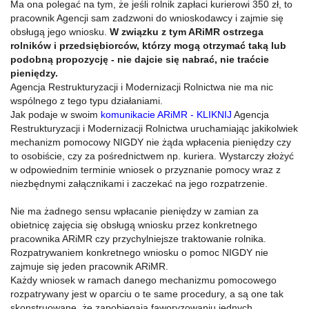
Ma ona polegać na tym, że jeśli rolnik zapłaci kurierowi 350 zł, to
pracownik Agencji sam zadzwoni do wnioskodawcy i zajmie się
obsługą jego wniosku.
W związku z tym ARiMR ostrzega
rolników i przedsiębiorców, którzy mogą otrzymać taką lub
podobną propozycję - nie dajcie się nabrać, nie traćcie
pieniędzy.
Agencja Restrukturyzacji i Modernizacji Rolnictwa nie ma nic
wspólnego z tego typu działaniami.
Jak podaje w swoim
komunikacie ARiMR - KLIKNIJ
Agencja
Restrukturyzacji i Modernizacji Rolnictwa uruchamiając jakikolwiek
mechanizm pomocowy NIGDY nie żąda wpłacenia pieniędzy czy
to osobiście, czy za pośrednictwem np. kuriera. Wystarczy złożyć
w odpowiednim terminie wniosek o przyznanie pomocy wraz z
niezbędnymi załącznikami i zaczekać na jego rozpatrzenie.
Nie ma żadnego sensu wpłacanie pieniędzy w zamian za
obietnicę zajęcia się obsługą wniosku przez konkretnego
pracownika ARiMR czy przychylniejsze traktowanie rolnika.
Rozpatrywaniem konkretnego wniosku o pomoc NIGDY nie
zajmuje się jeden pracownik ARiMR.
Każdy wniosek w ramach danego mechanizmu pomocowego
rozpatrywany jest w oparciu o te same procedury, a są one tak
skonstruowane, że zapobiegają faworyzowaniu jednych