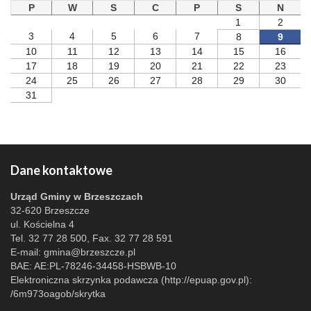
P
W
S
C
P
S
N
1
2
3
4
5
6
7
8
9
10
11
12
13
14
15
16
17
18
19
20
21
22
23
24
25
26
27
28
29
30
31
Dane kontaktowe
Urząd Gminy w Brzeszczach
32-620 Brzeszcze
ul. Kościelna 4
Tel. 32 77 28 500, Fax. 32 77 28 591
E-mail:
gmina@brzeszcze.pl
BAE: AE:PL-78246-34458-HSBWB-10
Elektroniczna skrzynka podawcza (http://epuap.gov.pl):
/6m973oagob/skrytka