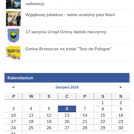
radiowozy
Wyjątkowy jubielusz - setne urodziny pani Marii
17 sierpnia Urząd Gminy będzie nieczynny
Gmina Brzeszcze na trasie "Tour de Pologne"
Kalendarium
«
»
Sierpień 2026
P
W
S
C
P
S
N
1
2
3
4
5
6
7
8
9
10
11
12
13
14
15
16
17
18
19
20
21
22
23
24
25
26
27
28
29
30