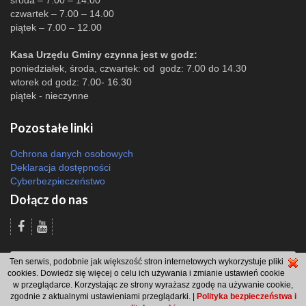
środa – 7.00 – 14.00
czwartek – 7.00 – 14.00
piątek – 7.00 – 12.00
Kasa Urzędu Gminy czynna jest w godz:
poniedziałek, środa, czwartek: od godz: 7.00 do 14.30
wtorek od godz: 7.00- 16.30
piątek - nieczynne
Pozostałe linki
Ochrona danych osobowych
Deklaracja dostępności
Cyberbezpieczeństwo
Dołącz do nas
Odsłon: 2914 | |
Polityka bezpieczeństwa i polityka cookies
|
Redakcja
|
2007
Ten serwis, podobnie jak większość stron internetowych wykorzystuje pliki
- 2026 © Gmina Brzeszcze
cookies. Dowiedz się więcej o celu ich używania i zmianie ustawień cookie
projekt: Wdesk
w przeglądarce. Korzystając ze strony wyrażasz zgodę na używanie cookie,
zgodnie z aktualnymi ustawieniami przeglądarki. |
Polityka bezpieczeństwa i