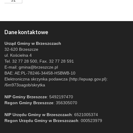
31
Dane kontaktowe
Urząd Gminy w Brzeszczach
32-620 Brzeszcze
ul. Kościelna 4
Tel. 32 77 28 500, Fax. 32 77 28 591
E-mail:
gmina@brzeszcze.pl
BAE: AE:PL-78246-34458-HSBWB-10
Elektroniczna skrzynka podawcza (http://epuap.gov.pl):
/6m973oagob/skrytka
NIP Gminy Brzeszcze
: 5492197470
Regon Gminy Brzeszcze
: 356305070
NIP Urzędu Gminy w Brzeszczach
: 6521005374
Regon Urzędu Gminy w Brzeszczach
: 000523979