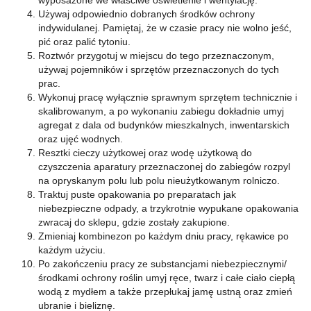
wyposażone we właściwe oświetlenie i wentylację.
Używaj odpowiednio dobranych środków ochrony
indywidulanej. Pamiętaj, że w czasie pracy nie wolno jeść,
pić oraz palić tytoniu.
Roztwór przygotuj w miejscu do tego przeznaczonym,
używaj pojemników i sprzętów przeznaczonych do tych
prac.
Wykonuj pracę wyłącznie sprawnym sprzętem technicznie i
skalibrowanym, a po wykonaniu zabiegu dokładnie umyj
agregat z dala od budynków mieszkalnych, inwentarskich
oraz ujęć wodnych.
Resztki cieczy użytkowej oraz wodę użytkową do
czyszczenia aparatury przeznaczonej do zabiegów rozpyl
na opryskanym polu lub polu nieużytkowanym rolniczo.
Traktuj puste opakowania po preparatach jak
niebezpieczne odpady, a trzykrotnie wypukane opakowania
zwracaj do sklepu, gdzie zostały zakupione.
Zmieniaj kombinezon po każdym dniu pracy, rękawice po
każdym użyciu.
Po zakończeniu pracy ze substancjami niebezpiecznymi/
środkami ochrony roślin umyj ręce, twarz i całe ciało ciepłą
wodą z mydłem a także przepłukaj jamę ustną oraz zmień
ubranie i bieliznę.