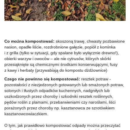
Co można kompostować:
skoszoną trawę, chwasty pozbawione
nasion, opadłe liście, rozdrobnione gałęzie, popiół z kominka
i z grilla (tylko w sytuacji, gdy spalane było wyłącznie drewno!),
obierki warzyw i owoców – ale nie cytrusów, których skórki
przesiąknięte są chemicznymi środkami konserwującymi, fusy
z kawy i herbaty (przywabiają do kompostu dżdżownice)
Czego nie powinno się kompostować:
resztek potraw -
pozostałości z niezjedzonych gotowanych lub smażonych potraw,
solonych i tłustych odpadków kuchennych, nadgniłych lub
uszkodzonych przez choroby i szkodniki resztek roślinnych,
pędów roślin z plamami, przebarwieniami czy naroślami, liści
porażonych przez choroby np. kasztanowca ze szrotówkiem
kasztanowcowiaczkiem.
O tym, jak prawidłowo kompostować odpady można przeczytać