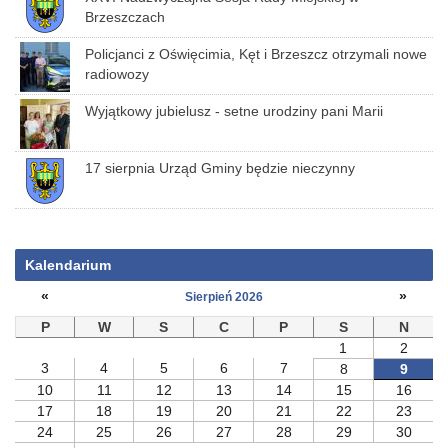
Brzeszczach
Policjanci z Oświęcimia, Kęt i Brzeszcz otrzymali nowe
radiowozy
Wyjątkowy jubielusz - setne urodziny pani Marii
17 sierpnia Urząd Gminy będzie nieczynny
Kalendarium
«
»
Sierpień 2026
P
W
S
C
P
S
N
1
2
3
4
5
6
7
8
9
10
11
12
13
14
15
16
17
18
19
20
21
22
23
24
25
26
27
28
29
30