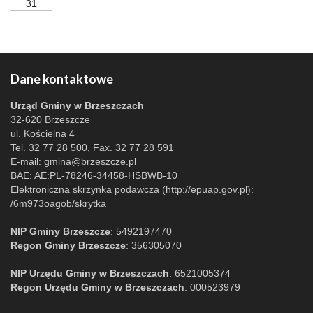
31
Dane kontaktowe
Urząd Gminy w Brzeszczach
32-620 Brzeszcze
ul. Kościelna 4
Tel. 32 77 28 500, Fax. 32 77 28 591
E-mail:
gmina@brzeszcze.pl
BAE: AE:PL-78246-34458-HSBWB-10
Elektroniczna skrzynka podawcza (http://epuap.gov.pl):
/6m973oagob/skrytka
NIP Gminy Brzeszcze
: 5492197470
Regon Gminy Brzeszcze
: 356305070
NIP Urzędu Gminy w Brzeszczach
: 6521005374
Regon Urzędu Gminy w Brzeszczach
: 000523979