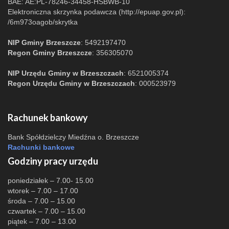
BAE: AE:PL-78246-34458-HSBWB-10
Elektroniczna skrzynka podawcza (http://epuap.gov.pl):
/6m973oagob/skrytka
NIP Gminy Brzeszcze
: 5492197470
Regon Gminy Brzeszcze
: 356305070
NIP Urzędu Gminy w Brzeszczach
: 6521005374
Regon Urzędu Gminy w Brzeszczach
: 000523979
Rachunek bankowy
Bank Spółdzielczy Miedźna o. Brzeszcze
Rachunki bankowe
Godziny pracy urzędu
poniedziałek – 7.00- 15.00
wtorek – 7.00 – 17.00
środa – 7.00 – 15.00
czwartek – 7.00 – 15.00
piątek – 7.00 – 13.00