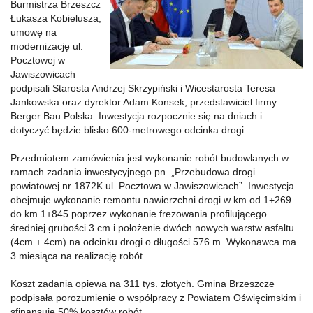
Burmistrza Brzeszcz
Łukasza Kobielusza,
umowę na
modernizację ul.
Pocztowej w
Jawiszowicach
podpisali Starosta Andrzej Skrzypiński i Wicestarosta Teresa
Jankowska oraz dyrektor Adam Konsek, przedstawiciel firmy
Berger Bau Polska. Inwestycja rozpocznie się na dniach i
dotyczyć będzie blisko 600-metrowego odcinka drogi.
Przedmiotem zamówienia jest wykonanie robót budowlanych w
ramach zadania inwestycyjnego pn. „Przebudowa drogi
powiatowej nr 1872K ul. Pocztowa w Jawiszowicach”. Inwestycja
obejmuje wykonanie remontu nawierzchni drogi w km od 1+269
do km 1+845 poprzez wykonanie frezowania profilującego
średniej grubości 3 cm i położenie dwóch nowych warstw asfaltu
(4cm + 4cm) na odcinku drogi o długości 576 m. Wykonawca ma
3 miesiąca na realizację robót.
Koszt zadania opiewa na 311 tys. złotych. Gmina Brzeszcze
podpisała porozumienie o współpracy z Powiatem Oświęcimskim i
sfinansuje 50% kosztów robót.