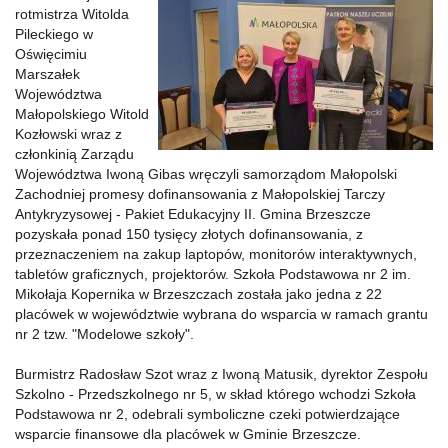
rotmistrza Witolda
Pileckiego w
Oświęcimiu
Marszałek
Województwa
Małopolskiego Witold
Kozłowski wraz z
członkinią Zarządu
Województwa Iwoną Gibas wręczyli samorządom Małopolski
Zachodniej promesy dofinansowania z Małopolskiej Tarczy
Antykryzysowej - Pakiet Edukacyjny II. Gmina Brzeszcze
pozyskała ponad 150 tysięcy złotych dofinansowania, z
przeznaczeniem na zakup laptopów, monitorów interaktywnych,
tabletów graficznych, projektorów. Szkoła Podstawowa nr 2 im.
Mikołaja Kopernika w Brzeszczach została jako jedna z 22
placówek w województwie wybrana do wsparcia w ramach grantu
nr 2 tzw. "Modelowe szkoły".
Burmistrz Radosław Szot wraz z Iwoną Matusik, dyrektor Zespołu
Szkolno - Przedszkolnego nr 5, w skład którego wchodzi Szkoła
Podstawowa nr 2, odebrali symboliczne czeki potwierdzające
wsparcie finansowe dla placówek w Gminie Brzeszcze.