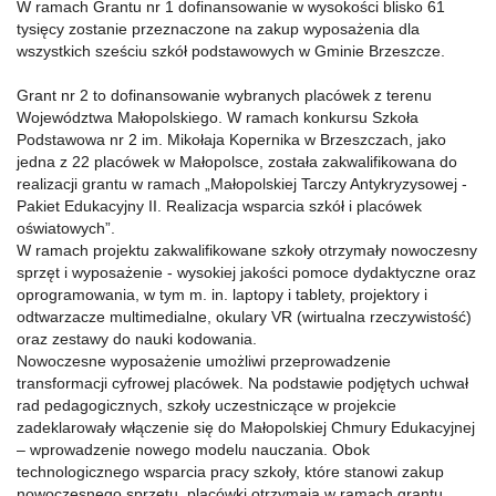
W ramach Grantu nr 1 dofinansowanie w wysokości blisko 61
tysięcy zostanie przeznaczone na zakup wyposażenia dla
wszystkich sześciu szkół podstawowych w Gminie Brzeszcze.
Grant nr 2 to dofinansowanie wybranych placówek z terenu
Województwa Małopolskiego. W ramach konkursu Szkoła
Podstawowa nr 2 im. Mikołaja Kopernika w Brzeszczach, jako
jedna z 22 placówek w Małopolsce, została zakwalifikowana do
realizacji grantu w ramach „Małopolskiej Tarczy Antykryzysowej -
Pakiet Edukacyjny II. Realizacja wsparcia szkół i placówek
oświatowych”.
W ramach projektu zakwalifikowane szkoły otrzymały nowoczesny
sprzęt i wyposażenie - wysokiej jakości pomoce dydaktyczne oraz
oprogramowania, w tym m. in. laptopy i tablety, projektory i
odtwarzacze multimedialne, okulary VR (wirtualna rzeczywistość)
oraz zestawy do nauki kodowania.
Nowoczesne wyposażenie umożliwi przeprowadzenie
transformacji cyfrowej placówek. Na podstawie podjętych uchwał
rad pedagogicznych, szkoły uczestniczące w projekcie
zadeklarowały włączenie się do Małopolskiej Chmury Edukacyjnej
– wprowadzenie nowego modelu nauczania. Obok
technologicznego wsparcia pracy szkoły, które stanowi zakup
nowoczesnego sprzętu, placówki otrzymają w ramach grantu