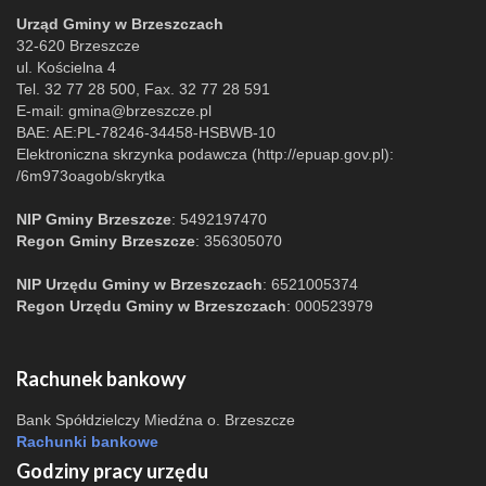
Urząd Gminy w Brzeszczach
32-620 Brzeszcze
ul. Kościelna 4
Tel. 32 77 28 500, Fax. 32 77 28 591
E-mail:
gmina@brzeszcze.pl
BAE: AE:PL-78246-34458-HSBWB-10
Elektroniczna skrzynka podawcza (http://epuap.gov.pl):
/6m973oagob/skrytka
NIP Gminy Brzeszcze
: 5492197470
Regon Gminy Brzeszcze
: 356305070
NIP Urzędu Gminy w Brzeszczach
: 6521005374
Regon Urzędu Gminy w Brzeszczach
: 000523979
Rachunek bankowy
Bank Spółdzielczy Miedźna o. Brzeszcze
Rachunki bankowe
Godziny pracy urzędu