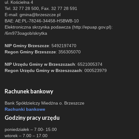
ul. Kościelna 4
Tel. 32 77 28 500, Fax. 32 77 28 591
E-mail:
gmina@brzeszcze.pl
BAE: AE:PL-78246-34458-HSBWB-10
Elektroniczna skrzynka podawcza (http://epuap.gov.pl):
/6m973oagob/skrytka
NIP Gminy Brzeszcze
: 5492197470
Regon Gminy Brzeszcze
: 356305070
NIP Urzędu Gminy w Brzeszczach
: 6521005374
Regon Urzędu Gminy w Brzeszczach
: 000523979
Rachunek bankowy
Bank Spółdzielczy Miedźna o. Brzeszcze
Rachunki bankowe
Godziny pracy urzędu
poniedziałek – 7.00- 15.00
wtorek – 7.00 – 17.00