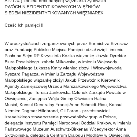
A27174 ( kobieta brak danych) więźniarka żydowska
DWÓCH NIEZIDENTYFIKOWANYCH WIĘŹNIÓW
SIEDEM NIEZIDENTYFIKOWANYCH WIĘZNIAREK
Cześć Ich pamięci !!!
W uroczystościach zorganizowanych przez Burmistrza Brzeszcz
oraz Fundację Pobliskie Miejsca Pamięci udział wzięli: imieniu
Posła na Sejm RP Krzysztofa Kozika wiązankę złożyła Dyrektor
Biura Poselskiego Izabela Miłkowska, w imieniu Wojewody
Małopolskiego Łukasza Kmity wieniec złożył I Wicewojewoda
Ryszard Pagacza, w imieniu Zarządu Województwa
Małopolskiego wiązankę złożył Jakub Przewoźnik Kierownik
Agendy Zamiejscowej Urzędu Marszałkowskiego Województwa
Małopolskiego, Teresa Jankowska Członek Zarządu Powiatu w
Oświęcimiu, Zastępca Wójta Gminy Oświęcim Halina
Musiał, Konsul Generalny Francji Anne Schmidt-Riou, Konsul
Niemiec Dagmar Hillebrand, Gil Faran - przedstawiciel
izreaelskiego stowaryszenia przewodników grup w Polsce,
delegacja Instytutu Pamięci Narodowej Oddział Kraków, w imieniu
Państwowego Muzeum Auschwitz-Birkenau Wicedyrektor Anna
Skrzypińska, delegacja Centrum Dialogu i Modlitwy w Oświęcimiu