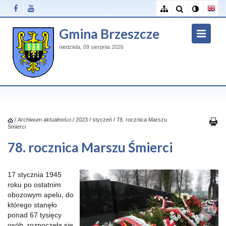
Gmina Brzeszcze
niedziela, 09 sierpnia 2026
/
Archiwum aktualności
/
2023
/
styczeń
/
78. rocznica Marszu
Śmierci
78. rocznica Marszu Śmierci
17 stycznia 1945
roku po ostatnim
obozowym apelu, do
którego stanęło
ponad 67 tysięcy
osób, rozpoczęła się