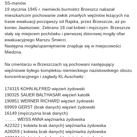
SS-manów.
19 stycznia 1945 r. niemiecki burmistrz Brzeszcz nakazał
mieszkańcom pochowanie zwłok zmarłych więźniów leżących na
trasie ewakuacji począwszy od Rajska, przez Brzeszcze, aż po
koniec Jawiszowic. Zebrano 18 ciał kobiet i mężczyzn. Brzeszcze
stały się miejscem pochówku i pierwszej zbiorowej mogiły ofiar
ewakuacyjnego Marszu Śmierci.
Następna mogiła/upamiętnienie znajduje się w miejscowości
Miedzna.
Na cmentarzu w Brzeszczach są pochowani następujący
więźniowie byłego kompleksu niemieckiego nazistowskiego obozu
koncentracyjnego i zagłady KL Auschwitz :
174315 KOHN ALFRED więzień żydowski
190325 SAUER BALTHASAR więzień katolik
190851 WERNER RICHARD więzień żydowski
69959 GERST (brak danych) więzień żydowski
16149 (mężczyzna brak danych)
…...... WEISS ANNA więźniarka żydowska
A22322 ( kobieta brak danych) więźniarka żydowska
A26059 ( kobieta brak danych) więźniarka żydowska