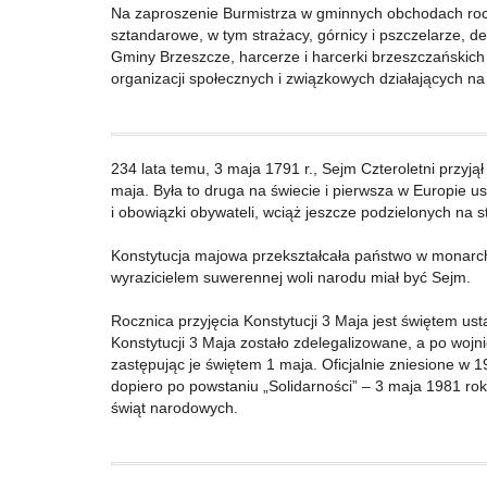
Na zaproszenie Burmistrza w gminnych obchodach roczn
sztandarowe, w tym strażacy, górnicy i pszczelarze, d
Gminy Brzeszcze, harcerze i harcerki brzeszczańskich 
organizacji społecznych i związkowych działających n
234 lata temu, 3 maja 1791 r., Sejm Czteroletni przyjął
maja. Była to druga na świecie i pierwsza w Europie 
i obowiązki obywateli, wciąż jeszcze podzielonych na s
Konstytucja majowa przekształcała państwo w monarch
wyrazicielem suwerennej woli narodu miał być Sejm.
Rocznica przyjęcia Konstytucji 3 Maja jest świętem u
Konstytucji 3 Maja zostało zdelegalizowane, a po woj
zastępując je świętem 1 maja. Oficjalnie zniesione w 
dopiero po powstaniu „Solidarności” – 3 maja 1981 ro
świąt narodowych.