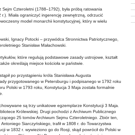
 Sejm Czteroletni (1788–1792), była próbą ratowania
r.). Miała ograniczyć ingerencję zewnętrzną, odrzucić
woczesny model monarchii konstytucyjnej, który w wielu
towski, Ignacy Potocki – przywódca Stronnictwa Patriotycznego,
eroletniego Stanisław Małachowski.
tykułów, które regulują podstawowe zasady ustrojowe, kształt
także określają miejsce kościoła w państwie.
tąpił po przystąpieniu króla Stanisława Augusta
zdrady przygotowanego w Petersburgu i podpisanego w 1792 roku
oru Polski w 1793 roku, Konstytucja 3 Maja została formalnie
e.
owywane są trzy unikatowe egzemplarze Konstytucji 3 Maja.
 Bibliotece Królewskiej. Drugi pochodzi z Archiwum Publicznego
 liczącego 25 tomów Archiwum Sejmu Czteroletniego. Zbiór ten,
Antoniego Siarczyńskiego, trafił w 1808 r. do Towarzystwa
ucji w 1832 r. wywieziono go do Rosji, skąd powrócił do Polski w