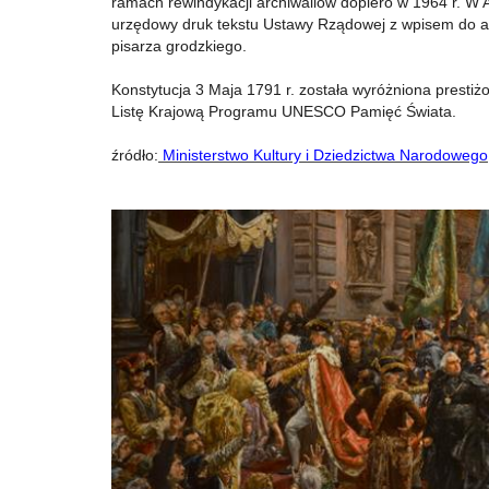
ramach rewindykacji archiwaliów dopiero w 1964 r. 
urzędowy druk tekstu Ustawy Rządowej z wpisem do ak
pisarza grodzkiego.
Konstytucja 3 Maja 1791 r. została wyróżniona prest
Listę Krajową Programu UNESCO Pamięć Świata.
źródło:
Ministerstwo Kultury i Dziedzictwa Narodowego