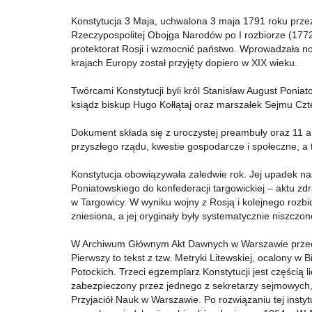
Konstytucja 3 Maja, uchwalona 3 maja 1791 roku przez
Rzeczypospolitej Obojga Narodów po I rozbiorze (1772 
protektorat Rosji i wzmocnić państwo. Wprowadzała no
krajach Europy został przyjęty dopiero w XIX wieku.
Twórcami Konstytucji byli król Stanisław August Ponia
ksiądz biskup Hugo Kołłątaj oraz marszałek Sejmu Czt
Dokument składa się z uroczystej preambuły oraz 11 ar
przyszłego rządu, kwestie gospodarcze i społeczne, a 
Konstytucja obowiązywała zaledwie rok. Jej upadek nas
Poniatowskiego do konfederacji targowickiej – aktu 
w Targowicy. W wyniku wojny z Rosją i kolejnego rozbi
zniesiona, a jej oryginały były systematycznie niszczon
W Archiwum Głównym Akt Dawnych w Warszawie przech
Pierwszy to tekst z tzw. Metryki Litewskiej, ocalony w
Potockich. Trzeci egzemplarz Konstytucji jest częścią
zabezpieczony przez jednego z sekretarzy sejmowych, 
Przyjaciół Nauk w Warszawie. Po rozwiązaniu tej instyt