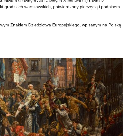
W Archiwum Głównym Akt Dawnych zachował się również
t grodzkich warszawskich, potwierdzony pieczęcią i podpisem
iżowym Znakiem Dziedzictwa Europejskiego, wpisanym na Polską