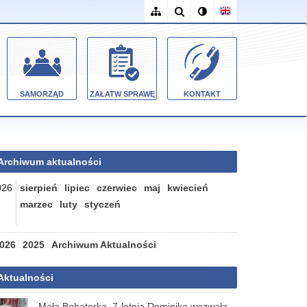
SAMORZĄD
ZAŁATW SPRAWĘ
KONTAKT
Archiwum aktualności
026
sierpień
lipiec
czerwiec
maj
kwiecień
marzec
luty
styczeń
026
2025
Archiwum Aktualności
Aktualności
Mała Bohaterka. 7-letnia Dominika wezwała