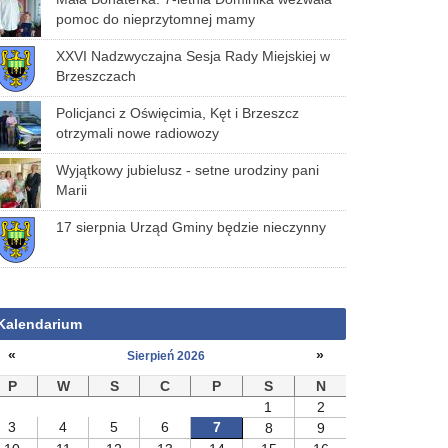
pomoc do nieprzytomnej mamy
XXVI Nadzwyczajna Sesja Rady Miejskiej w
Brzeszczach
Policjanci z Oświęcimia, Kęt i Brzeszcz
otrzymali nowe radiowozy
Wyjątkowy jubielusz - setne urodziny pani
Marii
17 sierpnia Urząd Gminy będzie nieczynny
Kalendarium
«
»
Sierpień 2026
P
W
S
C
P
S
N
1
2
3
4
5
6
7
8
9