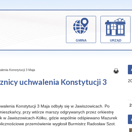
GMINA
URZĄD
lenia Konstytucji 3 Maja
znicy uchwalenia Konstytucji 3
2
2
walenia Konstytucji 3 Maja odbyły się w Jawiszowicach. Po
 mieszkańcy, przy wtórze marszy odgrywanych przez orkiestrę
ik w Jawiszowicach-Kółku, gdzie wspólnie odśpiewano Mazurek
olicznościowe przemówienie wygłosił Burmistrz Radosław Szot.