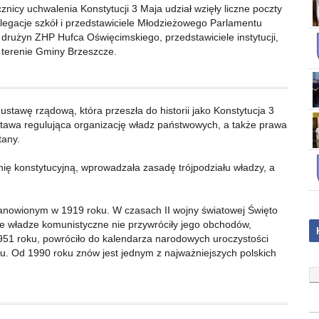
icy uchwalenia Konstytucji 3 Maja udział wzięły liczne poczty
elegacje szkół i przedstawiciele Młodzieżowego Parlamentu
drużyn ZHP Hufca Oświęcimskiego, przedstawiciele instytucji,
a terenie Gminy Brzeszcze.
 ustawę rządową, która przeszła do historii jako Konstytucja 3
ustawa regulująca organizację władz państwowych, a także prawa
tany.
ię konstytucyjną, wprowadzała zasadę trójpodziału władzy, a
stanowionym w 1919 roku. W czasach II wojny światowej Święto
nie władze komunistyczne nie przywróciły jego obchodów,
1951 roku, powróciło do kalendarza narodowych uroczystości
ku. Od 1990 roku znów jest jednym z najważniejszych polskich