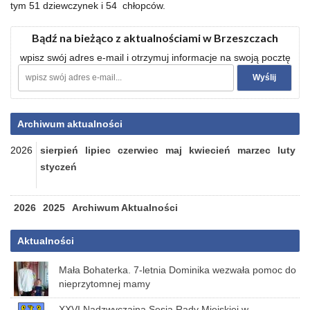
tym 51 dziewczynek i 54 chłopców.
Bądź na bieżąco z aktualnościami w Brzeszczach
wpisz swój adres e-mail i otrzymuj informacje na swoją pocztę
Archiwum aktualności
2026
sierpień
lipiec
czerwiec
maj
kwiecień
marzec
luty
styczeń
2026
2025
Archiwum Aktualności
Aktualności
Mała Bohaterka. 7-letnia Dominika wezwała pomoc do
nieprzytomnej mamy
XXVI Nadzwyczajna Sesja Rady Miejskiej w