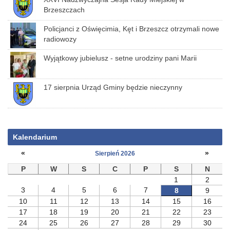
Brzeszczach
Policjanci z Oświęcimia, Kęt i Brzeszcz otrzymali nowe
radiowozy
Wyjątkowy jubielusz - setne urodziny pani Marii
17 sierpnia Urząd Gminy będzie nieczynny
Kalendarium
«
»
Sierpień 2026
P
W
S
C
P
S
N
1
2
3
4
5
6
7
8
9
10
11
12
13
14
15
16
17
18
19
20
21
22
23
24
25
26
27
28
29
30