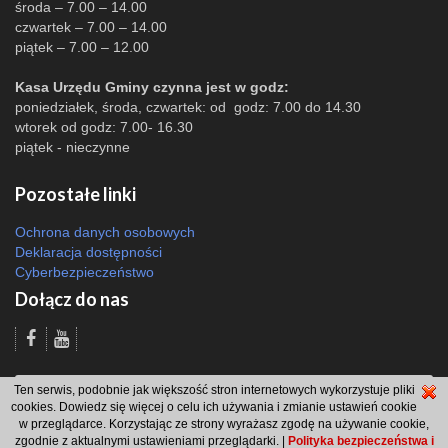
środa – 7.00 – 14.00
czwartek – 7.00 – 14.00
piątek – 7.00 – 12.00
Kasa Urzędu Gminy czynna jest w godz:
poniedziałek, środa, czwartek: od godz: 7.00 do 14.30
wtorek od godz: 7.00- 16.30
piątek - nieczynne
Pozostałe linki
Ochrona danych osobowych
Deklaracja dostępności
Cyberbezpieczeństwo
Dołącz do nas
Odsłon: 3746 | |
Polityka bezpieczeństwa i polityka cookies
|
Redakcja
|
2007
Ten serwis, podobnie jak większość stron internetowych wykorzystuje pliki
- 2026 © Gmina Brzeszcze
cookies. Dowiedz się więcej o celu ich używania i zmianie ustawień cookie
projekt: Wdesk
w przeglądarce. Korzystając ze strony wyrażasz zgodę na używanie cookie,
zgodnie z aktualnymi ustawieniami przeglądarki. |
Polityka bezpieczeństwa i