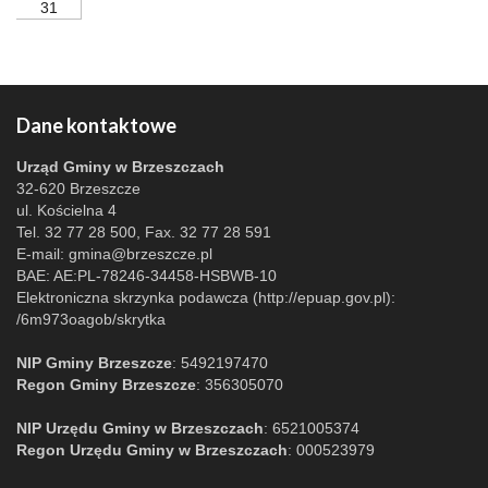
31
Dane kontaktowe
Urząd Gminy w Brzeszczach
32-620 Brzeszcze
ul. Kościelna 4
Tel. 32 77 28 500, Fax. 32 77 28 591
E-mail:
gmina@brzeszcze.pl
BAE: AE:PL-78246-34458-HSBWB-10
Elektroniczna skrzynka podawcza (http://epuap.gov.pl):
/6m973oagob/skrytka
NIP Gminy Brzeszcze
: 5492197470
Regon Gminy Brzeszcze
: 356305070
NIP Urzędu Gminy w Brzeszczach
: 6521005374
Regon Urzędu Gminy w Brzeszczach
: 000523979