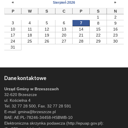
«
»
Sierpień 2026
P
W
S
C
P
S
N
1
2
3
4
5
6
7
8
9
10
11
12
13
14
15
16
17
18
19
20
21
22
23
24
25
26
27
28
29
30
31
Dane kontaktowe
Urząd Gminy w Brzeszczach
32-620 Brzeszcze
ul. Kościelna 4
Tel. 32 77 28 500, Fax. 32 77 28 591
E-mail:
gmina@brzeszcze.pl
BAE: AE:PL-78246-34458-HSBWB-10
Elektroniczna skrzynka podawcza (http://epuap.gov.pl):