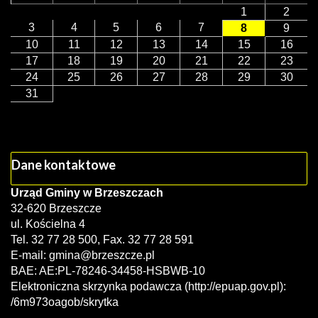
1
2
3
4
5
6
7
8
9
10
11
12
13
14
15
16
17
18
19
20
21
22
23
24
25
26
27
28
29
30
31
Dane kontaktowe
Urząd Gminy w Brzeszczach
32-620 Brzeszcze
ul. Kościelna 4
Tel. 32 77 28 500, Fax. 32 77 28 591
E-mail:
gmina@brzeszcze.pl
BAE: AE:PL-78246-34458-HSBWB-10
Elektroniczna skrzynka podawcza (http://epuap.gov.pl):
/6m973oagob/skrytka