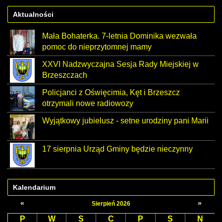
Aktualności
Mała Bohaterka. 7-letnia Dominika wezwała
pomoc do nieprzytomnej mamy
XXVI Nadzwyczajna Sesja Rady Miejskiej w
Brzeszczach
Policjanci z Oświęcimia, Kęt i Brzeszcz
otrzymali nowe radiowozy
Wyjątkowy jubielusz - setne urodziny pani Marii
17 sierpnia Urząd Gminy będzie nieczynny
Kalendarium
«
»
Sierpień 2026
P
W
S
C
P
S
N