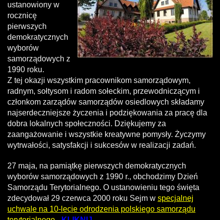
ustanowiony w
rocznicę
pierwszych
demokratycznych
wyborów
samorządowych z
1990 roku.
Z tej okazji wszystkim pracownikom samorządowym,
radnym, sołtysom i radom sołeckim, przewodniczącym i
członkom zarządów samorządów osiedlowych składamy
najserdeczniejsze życzenia i podziękowania za pracę dla
dobra lokalnych społeczności. Dziękujemy za
zaangażowanie i wszystkie kreatywne pomysły. Życzymy
wytrwałości, satysfakcji i sukcesów w realizacji zadań.
27 maja, na pamiątkę pierwszych demokratycznych
wyborów samorządowych z 1990 r., obchodzimy Dzień
Samorządu Terytorialnego. O ustanowieniu tego święta
zdecydował 29 czerwca 2000 roku Sejm w
specjalnej
uchwale na 10-lecie odrodzenia polskiego samorządu
terytorialnego -
KLIKNIJ