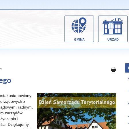
GMINA
URZĄD
go
nego
ostał ustanowiony
morządowych z
rządowym, radnym,
kom zarządów
życzenia i
ości. Dziękujemy