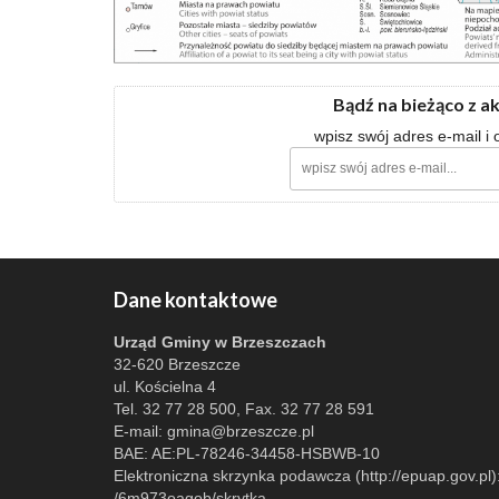
Bądź na bieżąco z a
wpisz swój adres e-mail i
Dane kontaktowe
Urząd Gminy w Brzeszczach
32-620 Brzeszcze
ul. Kościelna 4
Tel. 32 77 28 500, Fax. 32 77 28 591
E-mail:
gmina@brzeszcze.pl
BAE: AE:PL-78246-34458-HSBWB-10
Elektroniczna skrzynka podawcza (http://epuap.gov.pl)
/6m973oagob/skrytka