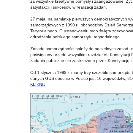
za wszystkie kreatywne pomysły i zaangażowanie. Życ
satysfakcji i sukcesów w realizacji zadań.
27 maja, na pamiątkę pierwszych demokratycznych w
samorządowych z 1990 r., obchodzimy Dzień Samorz
Terytorialnego. O ustanowieniu tego święta zdecydowa
odrodzenia polskiego samorządu terytorialnego.
Zasada samorządności należy do naczelnych zasad ust
poświęcony przede wszystkim rozdział VII Konstytucji 
zadania publiczne nie zastrzeżone przez Konstytucję 
Od 1 stycznia 1999 r. mamy trzy szczeble samorządu 
danych GUS obecnie w Polsce jest 16 województw, 314
KLIKNIJ