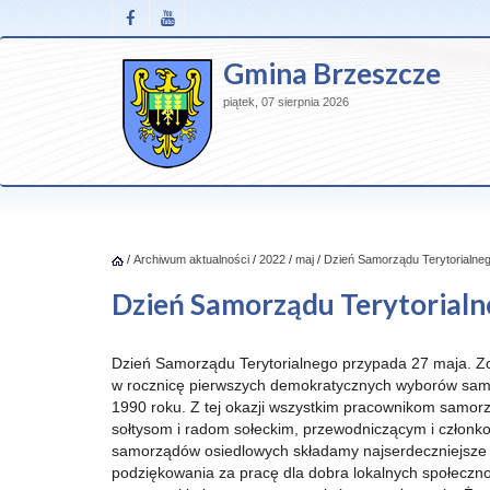
Gmina Brzeszcze
piątek, 07 sierpnia 2026
/
Archiwum aktualności
/
2022
/
maj
/
Dzień Samorządu Terytorialne
Dzień Samorządu Terytorial
Dzień Samorządu Terytorialnego przypada 27 maja. Z
w rocznicę pierwszych demokratycznych wyborów sa
1990 roku. Z tej okazji wszystkim pracownikom samo
sołtysom i radom sołeckim, przewodniczącym i człon
samorządów osiedlowych składamy najserdeczniejsze 
podziękowania za pracę dla dobra lokalnych społeczn