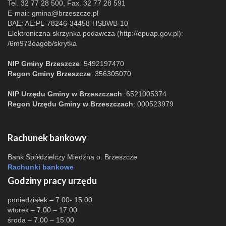
Tel. 32 77 28 500, Fax. 32 77 28 591
E-mail:
gmina@brzeszcze.pl
BAE: AE:PL-78246-34458-HSBWB-10
Elektroniczna skrzynka podawcza (http://epuap.gov.pl):
/6m973oagob/skrytka
NIP Gminy Brzeszcze
: 5492197470
Regon Gminy Brzeszcze
: 356305070
NIP Urzędu Gminy w Brzeszczach
: 6521005374
Regon Urzędu Gminy w Brzeszczach
: 000523979
Rachunek bankowy
Bank Spółdzielczy Miedźna o. Brzeszcze
Rachunki bankowe
Godziny pracy urzędu
poniedziałek – 7.00- 15.00
wtorek – 7.00 – 17.00
środa – 7.00 – 15.00