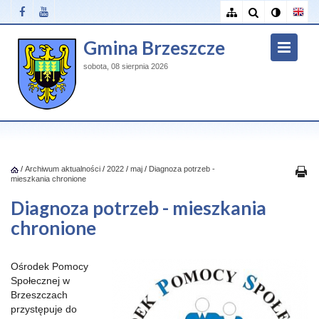
Gmina Brzeszcze
sobota, 08 sierpnia 2026
/
Archiwum aktualności
/
2022
/
maj
/
Diagnoza potrzeb -
mieszkania chronione
Diagnoza potrzeb - mieszkania
chronione
Ośrodek Pomocy
Społecznej w
Brzeszczach
przystępuje do