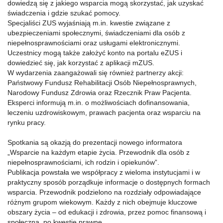
dowiedzą się z jakiego wsparcia mogą skorzystać, jak uzyskać
świadczenia i gdzie szukać pomocy.
Specjaliści ZUS wyjaśniają m.in. kwestie związane z
ubezpieczeniami społecznymi, świadczeniami dla osób z
niepełnosprawnościami oraz usługami elektronicznymi.
Uczestnicy mogą także założyć konto na portalu eZUS i
dowiedzieć się, jak korzystać z aplikacji mZUS.
W wydarzenia zaangażowali się również partnerzy akcji:
Państwowy Fundusz Rehabilitacji Osób Niepełnosprawnych,
Narodowy Fundusz Zdrowia oraz Rzecznik Praw Pacjenta.
Eksperci informują m.in. o możliwościach dofinansowania,
leczeniu uzdrowiskowym, prawach pacjenta oraz wsparciu na
rynku pracy.
Spotkania są okazją do prezentacji nowego informatora
„Wsparcie na każdym etapie życia. Przewodnik dla osób z
niepełnosprawnościami, ich rodzin i opiekunów”.
Publikacja powstała we współpracy z wieloma instytucjami i w
praktyczny sposób porządkuje informacje o dostępnych formach
wsparcia. Przewodnik podzielono na rozdziały odpowiadające
różnym grupom wiekowym. Każdy z nich obejmuje kluczowe
obszary życia – od edukacji i zdrowia, przez pomoc finansową i
społeczną, po kwestie prawne.