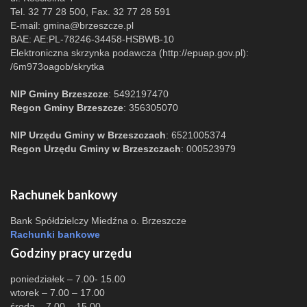
Tel. 32 77 28 500, Fax. 32 77 28 591
E-mail:
gmina@brzeszcze.pl
BAE: AE:PL-78246-34458-HSBWB-10
Elektroniczna skrzynka podawcza (http://epuap.gov.pl):
/6m973oagob/skrytka
NIP Gminy Brzeszcze
: 5492197470
Regon Gminy Brzeszcze
: 356305070
NIP Urzędu Gminy w Brzeszczach
: 6521005374
Regon Urzędu Gminy w Brzeszczach
: 000523979
Rachunek bankowy
Bank Spółdzielczy Miedźna o. Brzeszcze
Rachunki bankowe
Godziny pracy urzędu
poniedziałek – 7.00- 15.00
wtorek – 7.00 – 17.00
środa – 7.00 – 15.00