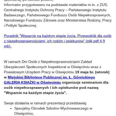
Informator przygotowano na podstawie materiałów m.in. z ZUS,
Centralnego Instytutu Ochrony Pracy – Państwowego Instytutu
Badawczego, Państwowego Funduszu Osób Niepełnosprawnych,
Narodowego Funduszu Zdrowia oraz Ministerstwa Rodziny, Pracy
i Polityki Społecznej.
Poradnik "Wsparcie na każdym etapie życia. Przewodnik dla osób
z niepełnosprawnościami, ich rodzin i opiekunów" (plik pdf 4,9
mb)
.
W ramach Dni Osób z Niepełnosprawnościami Zakład
Ubezpieczeń Społecznych Inspektorat w Oświęcimiu wraz z
Powiatowym Urzędem Pracy w Oświęcimiu
19 maja br. (wtorek)
w
Miejskiej Bibliotece Publicznej im. Ł. Górnickiego
GALERIA KSIĄŻKI w Oświęcimiu
organizuje seminarium dla
osób niepełnosprawnych i ich opiekunów pod nazwą
"Wsparcie na każdym etapie życia".
Swoje działania w ramach prezentacji przedstawią:
Specjalny Ośrodek Szkolno-Wychowawczego w
Oświęcimiu,