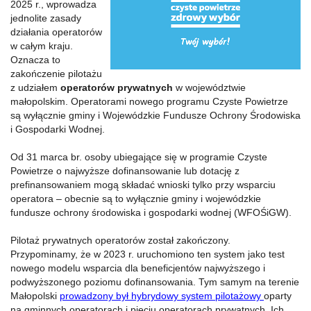
2025 r., wprowadza
jednolite zasady
działania operatorów
w całym kraju.
Oznacza to
zakończenie pilotażu
z udziałem
operatorów prywatnych
w województwie
małopolskim. Operatorami nowego programu Czyste Powietrze
są wyłącznie gminy i Wojewódzkie Fundusze Ochrony Środowiska
i Gospodarki Wodnej.
Od 31 marca br. osoby ubiegające się w programie Czyste
Powietrze o najwyższe dofinansowanie lub dotację z
prefinansowaniem mogą składać wnioski tylko przy wsparciu
operatora – obecnie są to wyłącznie gminy i wojewódzkie
fundusze ochrony środowiska i gospodarki wodnej (WFOŚiGW).
Pilotaż prywatnych operatorów został zakończony.
Przypominamy, że w 2023 r. uruchomiono ten system jako test
nowego modelu wsparcia dla beneficjentów najwyższego i
podwyższonego poziomu dofinansowania. Tym samym na terenie
Małopolski
prowadzony był hybrydowy system pilotażowy
oparty
na gminnych operatorach i pięciu operatorach prywatnych. Ich