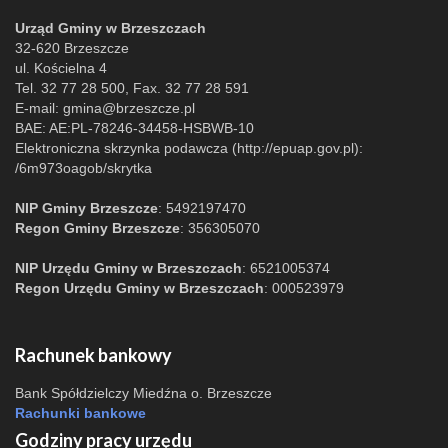
Urząd Gminy w Brzeszczach
32-620 Brzeszcze
ul. Kościelna 4
Tel. 32 77 28 500, Fax. 32 77 28 591
E-mail:
gmina@brzeszcze.pl
BAE: AE:PL-78246-34458-HSBWB-10
Elektroniczna skrzynka podawcza (http://epuap.gov.pl):
/6m973oagob/skrytka
NIP Gminy Brzeszcze
: 5492197470
Regon Gminy Brzeszcze
: 356305070
NIP Urzędu Gminy w Brzeszczach
: 6521005374
Regon Urzędu Gminy w Brzeszczach
: 000523979
Rachunek bankowy
Bank Spółdzielczy Miedźna o. Brzeszcze
Rachunki bankowe
Godziny pracy urzędu