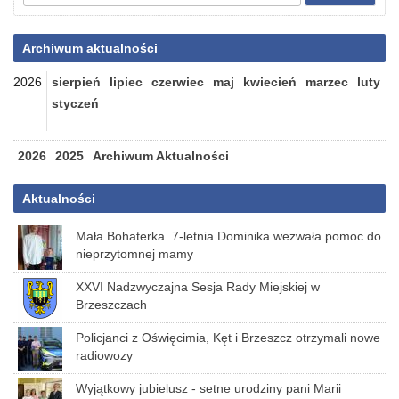
Archiwum aktualności
2026
sierpień
lipiec
czerwiec
maj
kwiecień
marzec
luty
styczeń
2026
2025
Archiwum Aktualności
Aktualności
Mała Bohaterka. 7-letnia Dominika wezwała pomoc do
nieprzytomnej mamy
XXVI Nadzwyczajna Sesja Rady Miejskiej w
Brzeszczach
Policjanci z Oświęcimia, Kęt i Brzeszcz otrzymali nowe
radiowozy
Wyjątkowy jubielusz - setne urodziny pani Marii