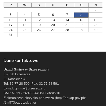
P
W
S
C
P
S
N
1
2
3
4
5
6
7
8
9
10
11
12
13
14
15
16
17
18
19
20
21
22
23
24
25
26
27
28
29
30
31
Dane kontaktowe
Urząd Gminy w Brzeszczach
32-620 Brzeszcze
ul. Kościelna 4
Tel. 32 77 28 500, Fax. 32 77 28 591
E-mail:
gmina@brzeszcze.pl
BAE: AE:PL-78246-34458-HSBWB-10
Elektroniczna skrzynka podawcza (http://epuap.gov.pl):
/6m973oagob/skrytka