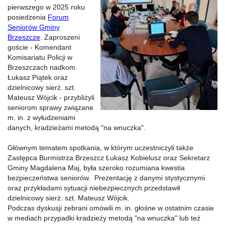
pierwszego w 2025 roku
posiedzenia
Forum
Seniorów Gminy
Brzeszcze
. Zaproszeni
goście - Komendant
Komisariatu Policji w
Brzeszczach nadkom.
Łukasz Piątek oraz
dzielnicowy sierż. szt.
Mateusz Wójcik - przybliżyli
seniorom sprawy związane
m. in. z wyłudzeniami
danych, kradzieżami metodą "na wnuczka".
Głównym tematem spotkania, w którym uczestniczyli także
Zastępca Burmistrza Brzeszcz Łukasz Kobielusz oraz Sekretarz
Gminy Magdalena Maj, była szeroko rozumiana kwestia
bezpieczeństwa seniorów. Prezentację z danymi stystycznymi
oraz przykładami sytuacji niebezpiecznych przedstawił
dzielnicowy sierż. szt. Mateusz Wójcik.
Podczas dyskusji zebrani omówili m. in. głośne w ostatnim czasie
w mediach przypadki kradzieży metodą "na wnuczka" lub też