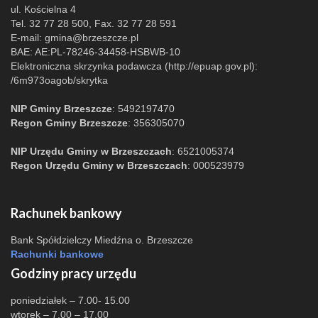
ul. Kościelna 4
Tel. 32 77 28 500, Fax. 32 77 28 591
E-mail:
gmina@brzeszcze.pl
BAE: AE:PL-78246-34458-HSBWB-10
Elektroniczna skrzynka podawcza (http://epuap.gov.pl):
/6m973oagob/skrytka
NIP Gminy Brzeszcze
: 5492197470
Regon Gminy Brzeszcze
: 356305070
NIP Urzędu Gminy w Brzeszczach
: 6521005374
Regon Urzędu Gminy w Brzeszczach
: 000523979
Rachunek bankowy
Bank Spółdzielczy Miedźna o. Brzeszcze
Rachunki bankowe
Godziny pracy urzędu
poniedziałek – 7.00- 15.00
wtorek – 7.00 – 17.00