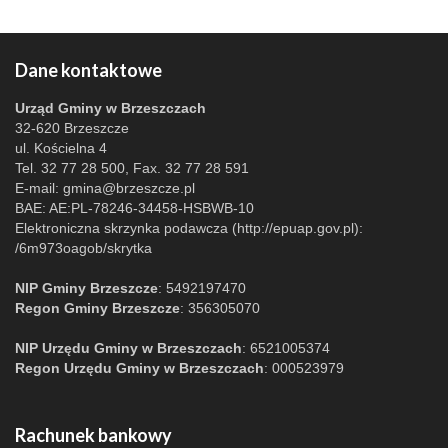
Dane kontaktowe
Urząd Gminy w Brzeszczach
32-620 Brzeszcze
ul. Kościelna 4
Tel. 32 77 28 500, Fax. 32 77 28 591
E-mail:
gmina@brzeszcze.pl
BAE: AE:PL-78246-34458-HSBWB-10
Elektroniczna skrzynka podawcza (http://epuap.gov.pl):
/6m973oagob/skrytka
NIP Gminy Brzeszcze
: 5492197470
Regon Gminy Brzeszcze
: 356305070
NIP Urzędu Gminy w Brzeszczach
: 6521005374
Regon Urzędu Gminy w Brzeszczach
: 000523979
Rachunek bankowy