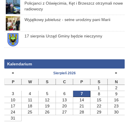
Policjanci z Oświęcimia, Kęt i Brzeszcz otrzymali nowe
radiowozy
Wyjątkowy jubielusz - setne urodziny pani Marii
17 sierpnia Urząd Gminy będzie nieczynny
Kalendarium
«
»
Sierpień 2026
P
W
S
C
P
S
N
1
2
3
4
5
6
7
8
9
10
11
12
13
14
15
16
17
18
19
20
21
22
23
24
25
26
27
28
29
30
31