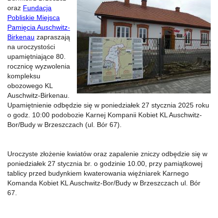
oraz
Fundacja
Pobliskie Miejsca
Pamięcia Auschwitz-
Birkenau
zapraszają
na uroczystości
upamiętniające 80.
rocznicę wyzwolenia
kompleksu
obozowego KL
Auschwitz-Birkenau.
Upamiętnienie odbędzie się w poniedziałek 27 stycznia 2025 roku
o godz. 10:00 podobozie Karnej Kompanii Kobiet KL Auschwitz-
Bor/Budy w Brzeszczach (ul. Bór 67).
Uroczyste złożenie kwiatów oraz zapalenie zniczy odbędzie się w
poniedziałek 27 stycznia br. o godzinie 10.00, przy pamiątkowej
tablicy przed budynkiem kwaterowania więźniarek Karnego
Komanda Kobiet KL Auschwitz-Bor/Budy w Brzeszczach ul. Bór
67.