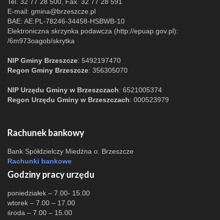
Tel. 32 77 28 500, Fax. 32 77 28 591
E-mail:
gmina@brzeszcze.pl
BAE: AE:PL-78246-34458-HSBWB-10
Elektroniczna skrzynka podawcza (http://epuap.gov.pl):
/6m973oagob/skrytka
NIP Gminy Brzeszcze
: 5492197470
Regon Gminy Brzeszcze
: 356305070
NIP Urzędu Gminy w Brzeszczach
: 6521005374
Regon Urzędu Gminy w Brzeszczach
: 000523979
Rachunek bankowy
Bank Spółdzielczy Miedźna o. Brzeszcze
Rachunki bankowe
Godziny pracy urzędu
poniedziałek – 7.00- 15.00
wtorek – 7.00 – 17.00
środa – 7.00 – 15.00