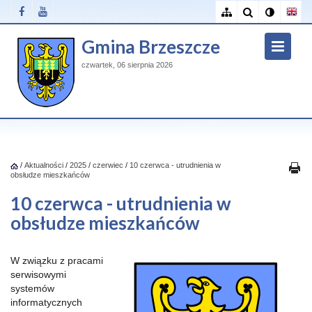
Gmina Brzeszcze
czwartek, 06 sierpnia 2026
/
Aktualności
/
2025
/
czerwiec
/
10 czerwca - utrudnienia w
obsłudze mieszkańców
10 czerwca - utrudnienia w
obsłudze mieszkańców
W związku z pracami
serwisowymi
systemów
informatycznych